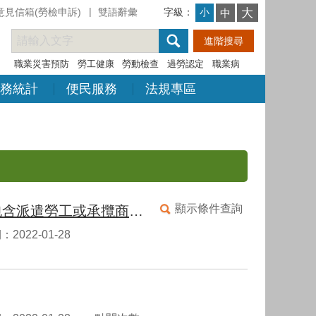
意見信箱(勞檢申訴)
雙語辭彙
字級：
大
小
中
職業災害預防
勞工健康
勞動檢查
過勞認定
職業病
務統計
便民服務
法規專區
顯示條件查詢
勞工健康保護規則第3條及第4條所定之勞工人數，是否包含派遣勞工或承攬商之勞工？其健康管理該如何辦理？
2022-01-28