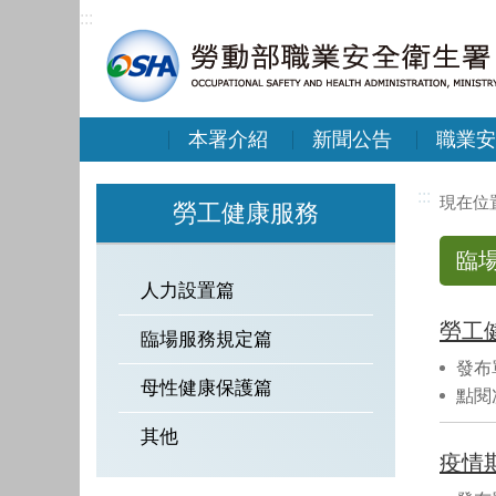
:::
本署介紹
新聞公告
職業安
:::
勞工健康服務
臨
人力設置篇
臨場服務規定篇
發布
母性健康保護篇
點閱
其他
疫情