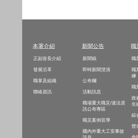
本署介紹
新聞公告
職
正副首長介紹
新聞稿
職
發展沿革
即時新聞澄清
職
練
職掌及組織
公布欄
職
聯絡資訊
活動訊息
政
職場重大職災/違法資
生
訊公布專區
綜
職災案例宣導
營
國內外重大工安事故
訊息
危