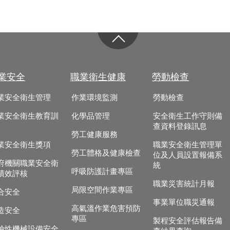
業安全
職業衛生健康
勞動檢查
業安全衛生管理
作業環境監測
勞動檢查
業安全衛生教育訓
化學品管理
安全衛生工作守則備
查資料登錄訊息
勞工健康服務
業安全衛生獎項
職業安全衛生管理單
勞工體格及健康檢查
位及人員設置報備系
府機關職業安全衛
統
呼吸防護計畫專區
績效評核
職業災害統計月報
局限空間作業專區
合安全
事業單位職災通報
高氣溫作業危害預防
造安全
專區
製程安全評估報告備
險性機械設備安全