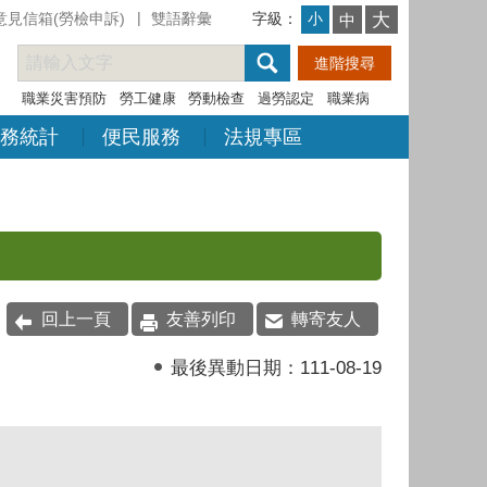
意見信箱(勞檢申訴)
雙語辭彙
字級：
大
小
中
職業災害預防
勞工健康
勞動檢查
過勞認定
職業病
務統計
便民服務
法規專區
回上一頁
友善列印
轉寄友人
最後異動日期：
111-08-19