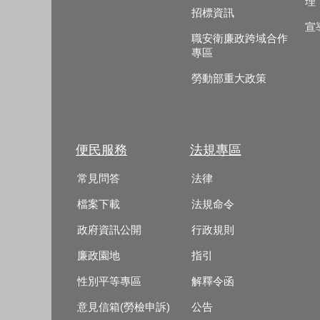
理
招標資訊
宣
職安衛廉政跨域合作
專區
勞動部重大政策
便民服務
法規專區
常見問答
法律
檔案下載
法規命令
政府資訊公開
行政規則
廉政園地
指引
性別平等專區
解釋令函
意見信箱(勞檢申訴)
公告