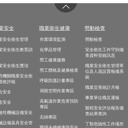
業安全
職業衛生健康
勞動檢查
業安全衛生管理
作業環境監測
勞動檢查
業安全衛生教育訓
化學品管理
安全衛生工作守則備
查資料登錄訊息
勞工健康服務
業安全衛生獎項
職業安全衛生管理單
勞工體格及健康檢查
位及人員設置報備系
府機關職業安全衛
統
呼吸防護計畫專區
績效評核
職業災害統計月報
局限空間作業專區
合安全
事業單位職災通報
高氣溫作業危害預防
造安全
專區
製程安全評估報告備
險性機械設備安全
查結果查詢
石綿專區
械設備器具安全管
丁類危險性工作場所
職場永續健康與安全