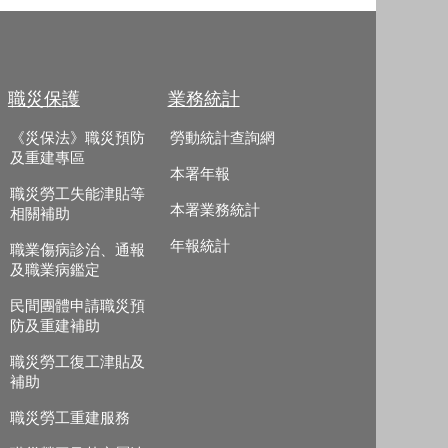
職災保護
業務統計
《災保法》職災預防
勞動統計查詢網
及重建專區
本署年報
職災勞工失能津貼等
本署業務統計
相關補助
年報統計
職業傷病診治、通報
及職業病鑑定
民間團體申請職災預
防及重建補助
職災勞工復工津貼及
補助
職災勞工重建服務