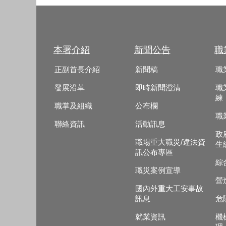
本署介紹
新聞公告
職
正副首長介紹
新聞稿
職
發展沿革
即時新聞澄清
職
練
職掌及組織
公布欄
職
聯絡資訊
活動訊息
政
職場重大職災/違法資
生
訊公布專區
綜
職災案例宣導
營
國內外重大工安事故
訊息
危
就業資訊
機