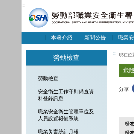
:::
本署介紹
新聞公告
職業安
:::
勞動檢查
危
勞動檢查
分享
安全衛生工作守則備查資
料登錄訊息
職業安全衛生管理單位及
人員設置報備系統
發
職業災害統計月報
發