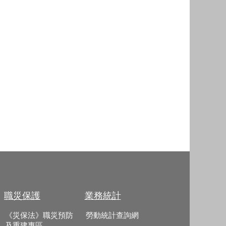
職災保護
業務統計
《災保法》職災預防
勞動統計查詢網
及重建專區