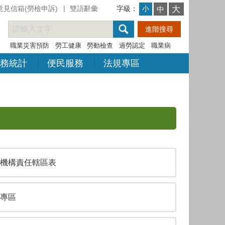
意見信箱(勞檢申訴)
雙語辭彙
字級：
大
小
中
職業災害預防
勞工健康
勞動檢查
過勞認定
職業病
務統計
便民服務
法規專區
機構責任轄區表
專區