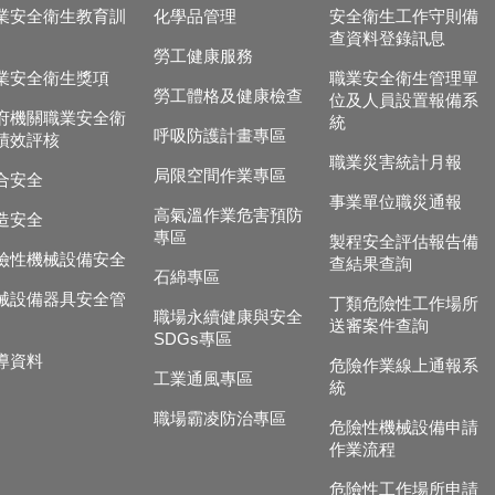
業安全衛生教育訓
化學品管理
安全衛生工作守則備
查資料登錄訊息
勞工健康服務
業安全衛生獎項
職業安全衛生管理單
勞工體格及健康檢查
位及人員設置報備系
府機關職業安全衛
統
呼吸防護計畫專區
績效評核
職業災害統計月報
局限空間作業專區
合安全
事業單位職災通報
高氣溫作業危害預防
造安全
專區
製程安全評估報告備
險性機械設備安全
查結果查詢
石綿專區
械設備器具安全管
丁類危險性工作場所
職場永續健康與安全
送審案件查詢
SDGs專區
導資料
危險作業線上通報系
工業通風專區
統
職場霸凌防治專區
危險性機械設備申請
作業流程
危險性工作場所申請