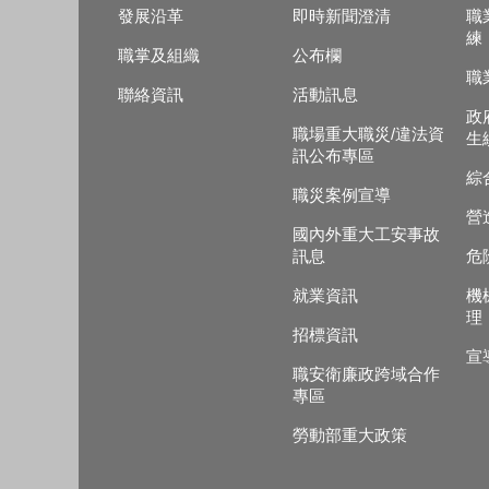
發展沿革
即時新聞澄清
職
練
職掌及組織
公布欄
職
聯絡資訊
活動訊息
政
職場重大職災/違法資
生
訊公布專區
綜
職災案例宣導
營
國內外重大工安事故
訊息
危
就業資訊
機
理
招標資訊
宣
職安衛廉政跨域合作
專區
勞動部重大政策