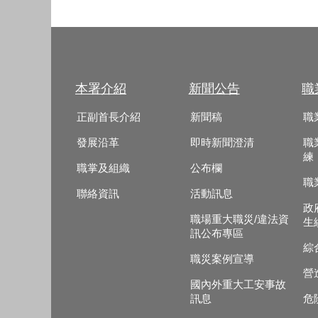
本署介紹
新聞公告
職
正副首長介紹
新聞稿
職
發展沿革
即時新聞澄清
職
練
職掌及組織
公布欄
職
聯絡資訊
活動訊息
政
職場重大職災/違法資
生
訊公布專區
綜
職災案例宣導
營
國內外重大工安事故
訊息
危