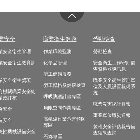
業安全
職業衛生健康
勞動檢查
業安全衛生管理
作業環境監測
勞動檢查
業安全衛生教育訓
化學品管理
安全衛生工作守則備
查資料登錄訊息
勞工健康服務
業安全衛生獎項
職業安全衛生管理單
勞工體格及健康檢查
位及人員設置報備系
府機關職業安全衛
統
呼吸防護計畫專區
績效評核
職業災害統計月報
局限空間作業專區
合安全
事業單位職災通報
高氣溫作業危害預防
造安全
專區
製程安全評估報告備
險性機械設備安全
查結果查詢
石綿專區