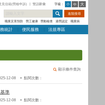
意見信箱(勞檢申訴)
雙語辭彙
字級：
大
小
中
職業災害預防
勞工健康
勞動檢查
過勞認定
職業病
務統計
便民服務
法規專區
顯示條件查詢
5-12-08
點閱次數：
量基準
5-12-08
點閱次數：