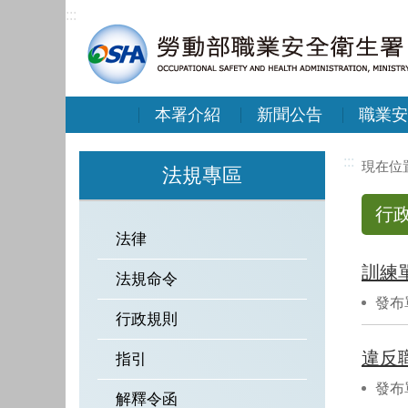
:::
本署介紹
新聞公告
職業安
:::
法規專區
行
法律
訓練
法規命令
發布
行政規則
違反
指引
發布
解釋令函