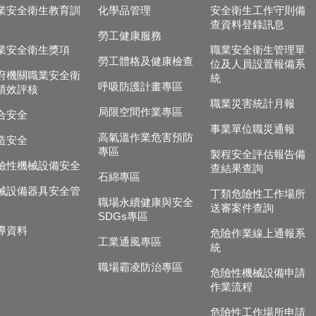
業安全衛生教育訓
化學品管理
安全衛生工作守則備
查資料登錄訊息
勞工健康服務
業安全衛生獎項
職業安全衛生管理單
勞工體格及健康檢查
位及人員設置報備系
府機關職業安全衛
統
呼吸防護計畫專區
績效評核
職業災害統計月報
局限空間作業專區
合安全
事業單位職災通報
高氣溫作業危害預防
造安全
專區
製程安全評估報告備
險性機械設備安全
查結果查詢
石綿專區
械設備器具安全管
丁類危險性工作場所
職場永續健康與安全
送審案件查詢
SDGs專區
導資料
危險作業線上通報系
工業通風專區
統
職場霸凌防治專區
危險性機械設備申請
作業流程
危險性工作場所申請