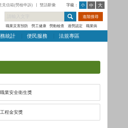
意見信箱(勞檢申訴)
雙語辭彙
字級：
大
小
中
職業災害預防
勞工健康
勞動檢查
過勞認定
職業病
務統計
便民服務
法規專區
職業安全衛生獎
工程金安獎