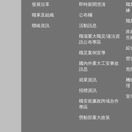
發展沿革
即時新聞澄清
職
練
職掌及組織
公布欄
職
聯絡資訊
活動訊息
政
職場重大職災/違法資
生
訊公布專區
綜
職災案例宣導
營
國內外重大工安事故
訊息
危
就業資訊
機
理
招標資訊
宣
職安衛廉政跨域合作
專區
勞動部重大政策