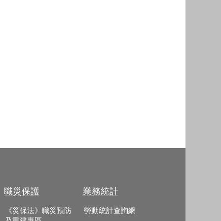
職災保護
業務統計
《災保法》職災預防
勞動統計查詢網
及重建專區