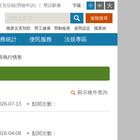
意見信箱(勞檢申訴)
雙語辭彙
字級：
大
小
中
職業災害預防
勞工健康
勞動檢查
過勞認定
職業病
務統計
便民服務
法規專區
告執行情形
顯示條件查詢
6-07-13
點閱次數：
6-04-08
點閱次數：