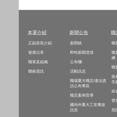
本署介紹
新聞公告
職
正副首長介紹
新聞稿
職
發展沿革
即時新聞澄清
職
練
職掌及組織
公布欄
職
聯絡資訊
活動訊息
政
職場重大職災/違法資
生
訊公布專區
綜
職災案例宣導
營
國內外重大工安事故
訊息
危