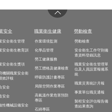
業安全
職業衛生健康
勞動檢查
業安全衛生管理
作業環境監測
勞動檢查
業安全衛生教育訓
化學品管理
安全衛生工作守則備
查資料登錄訊息
勞工健康服務
業安全衛生獎項
職業安全衛生管理單
勞工體格及健康檢查
位及人員設置報備系
府機關職業安全衛
統
呼吸防護計畫專區
績效評核
職業災害統計月報
局限空間作業專區
合安全
事業單位職災通報
高氣溫作業危害預防
造安全
專區
製程安全評估報告備
險性機械設備安全
查結果查詢
石綿專區