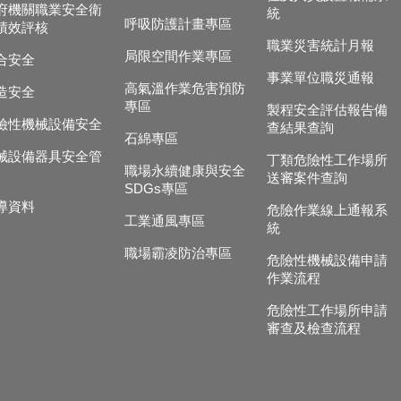
府機關職業安全衛
統
呼吸防護計畫專區
績效評核
職業災害統計月報
局限空間作業專區
合安全
事業單位職災通報
高氣溫作業危害預防
造安全
專區
製程安全評估報告備
險性機械設備安全
查結果查詢
石綿專區
械設備器具安全管
丁類危險性工作場所
職場永續健康與安全
送審案件查詢
SDGs專區
導資料
危險作業線上通報系
工業通風專區
統
職場霸凌防治專區
危險性機械設備申請
作業流程
危險性工作場所申請
審查及檢查流程