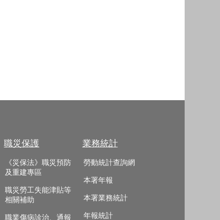
職災保護
業務統計
《災保法》職災預防
勞動統計查詢網
及重建專區
本署年報
職災勞工失能津貼等
本署業務統計
相關補助
年報統計
職業傷病診治、通報