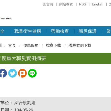
回首頁
網站導覽
RSS
English
全
職業衛生健康
勞動檢查
職災保護
業
首頁
便民服務
檔案下載
職災案例下載
5年度重大職災實例摘要
布單位：
綜合規劃組
布日期：
104-05-26