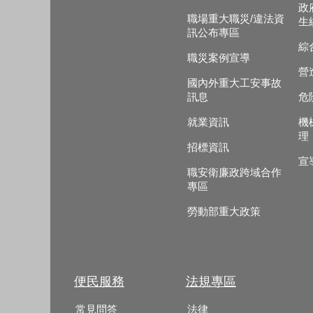
政
職場重大職災/違法資
生
訊公布專區
綜
職災案例宣導
營
國內外重大工安事故
訊息
危
就業資訊
機
理
招標資訊
宣
職安衛廉政跨域合作
專區
勞動部重大政策
便民服務
法規專區
常見問答
法律