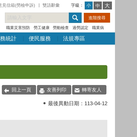
意見信箱(勞檢申訴)
雙語辭彙
字級：
大
小
中
職業災害預防
勞工健康
勞動檢查
過勞認定
職業病
務統計
便民服務
法規專區
回上一頁
友善列印
轉寄友人
最後異動日期：
113-04-12