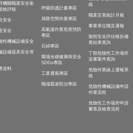
府機關職業安全衛
統
呼吸防護計畫專區
績效評核
職業災害統計月報
局限空間作業專區
合安全
事業單位職災通報
高氣溫作業危害預防
造安全
專區
製程安全評估報告備
險性機械設備安全
查結果查詢
石綿專區
械設備器具安全管
丁類危險性工作場所
職場永續健康與安全
送審案件查詢
SDGs專區
導資料
危險作業線上通報系
工業通風專區
統
職場霸凌防治專區
危險性機械設備申請
作業流程
危險性工作場所申請
審查及檢查流程