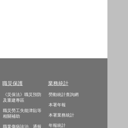
職災保護
業務統計
《災保法》職災預防
勞動統計查詢網
及重建專區
本署年報
職災勞工失能津貼等
本署業務統計
相關補助
年報統計
職業傷病診治、通報