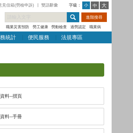
意見信箱(勞檢申訴)
雙語辭彙
字級：
大
小
中
職業災害預防
勞工健康
勞動檢查
過勞認定
職業病
務統計
便民服務
法規專區
資料--摺頁
資料--手冊