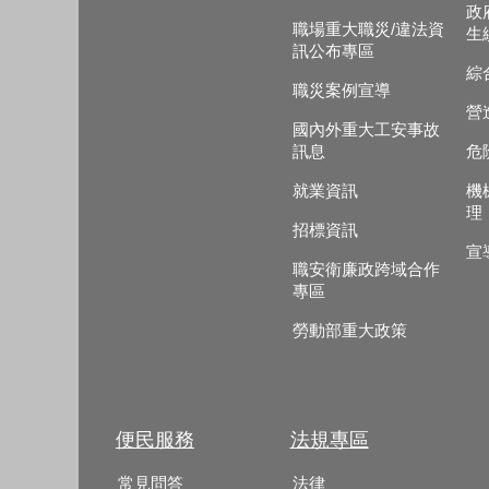
政
職場重大職災/違法資
生
訊公布專區
綜
職災案例宣導
營
國內外重大工安事故
訊息
危
就業資訊
機
理
招標資訊
宣
職安衛廉政跨域合作
專區
勞動部重大政策
便民服務
法規專區
常見問答
法律