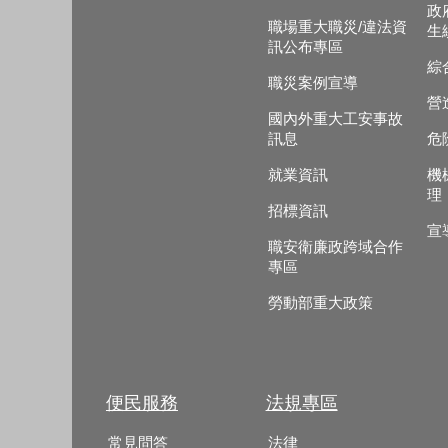
政
職場重大職災/違法資
生
訊公布專區
綜
職災案例宣導
營
國內外重大工安事故
訊息
危
就業資訊
機
理
招標資訊
宣
職安衛廉政跨域合作
專區
勞動部重大政策
便民服務
法規專區
常見問答
法律