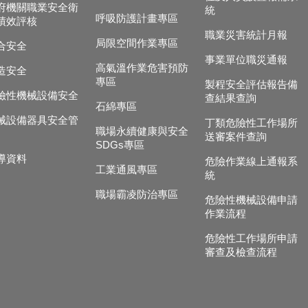
府機關職業安全衛
統
呼吸防護計畫專區
績效評核
職業災害統計月報
局限空間作業專區
合安全
事業單位職災通報
高氣溫作業危害預防
造安全
專區
製程安全評估報告備
險性機械設備安全
查結果查詢
石綿專區
械設備器具安全管
丁類危險性工作場所
職場永續健康與安全
送審案件查詢
SDGs專區
導資料
危險作業線上通報系
工業通風專區
統
職場霸凌防治專區
危險性機械設備申請
作業流程
危險性工作場所申請
審查及檢查流程