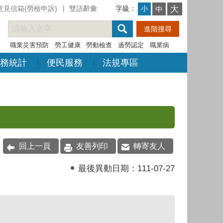
意見信箱(勞檢申訴)
雙語辭彙
字級：
大
小
中
職業災害預防
勞工健康
勞動檢查
過勞認定
職業病
務統計
便民服務
法規專區
回上一頁
友善列印
轉寄友人
最後異動日期：
111-07-27