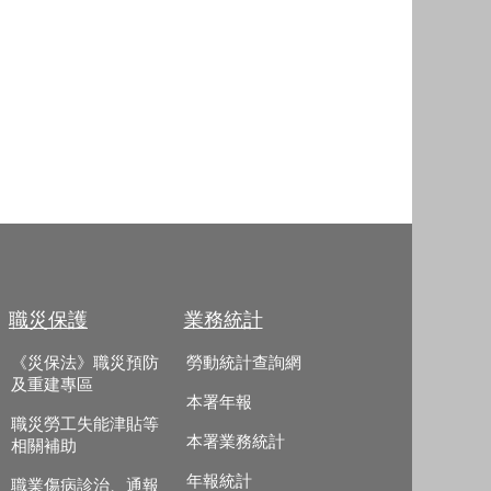
職災保護
業務統計
《災保法》職災預防
勞動統計查詢網
及重建專區
本署年報
職災勞工失能津貼等
本署業務統計
相關補助
年報統計
職業傷病診治、通報