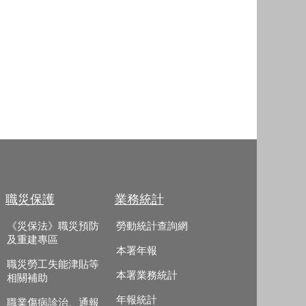
職災保護
業務統計
《災保法》職災預防
勞動統計查詢網
及重建專區
本署年報
職災勞工失能津貼等
本署業務統計
相關補助
年報統計
職業傷病診治、通報