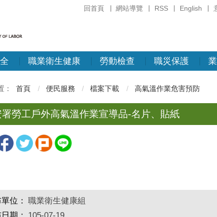
回首頁
網站導覽
RSS
English
全
職業衛生健康
勞動檢查
職災保護
業
首頁
便民服務
檔案下載
高氣溫作業危害預防
安署勞工戶外高氣溫作業宣導品-名片、貼紙
布單位：
職業衛生健康組
布日期：
105-07-19