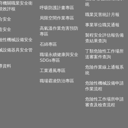
府機關職業安全衛
統
呼吸防護計畫專區
績效評核
職業災害統計月報
局限空間作業專區
合安全
事業單位職災通報
高氣溫作業危害預防
造安全
專區
製程安全評估報告備
險性機械設備安全
查結果查詢
石綿專區
械設備器具安全管
丁類危險性工作場所
職場永續健康與安全
送審案件查詢
SDGs專區
導資料
危險作業線上通報系
工業通風專區
統
職場霸凌防治專區
危險性機械設備申請
作業流程
危險性工作場所申請
審查及檢查流程