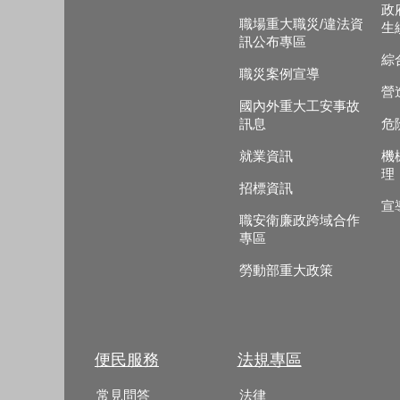
政
職場重大職災/違法資
生
訊公布專區
綜
職災案例宣導
營
國內外重大工安事故
訊息
危
就業資訊
機
理
招標資訊
宣
職安衛廉政跨域合作
專區
勞動部重大政策
便民服務
法規專區
常見問答
法律