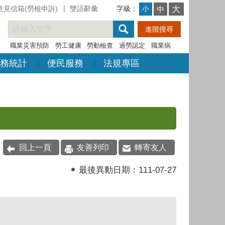
意見信箱(勞檢申訴)
雙語辭彙
字級：
大
小
中
職業災害預防
勞工健康
勞動檢查
過勞認定
職業病
務統計
便民服務
法規專區
回上一頁
友善列印
轉寄友人
最後異動日期：
111-07-27