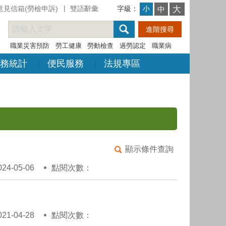
意見信箱(勞檢申訴)
雙語辭彙
字級：
大
小
中
職業災害預防
勞工健康
勞動檢查
過勞認定
職業病
務統計
便民服務
法規專區
顯示條件查詢
4-05-06
點閱次數：
1-04-28
點閱次數：