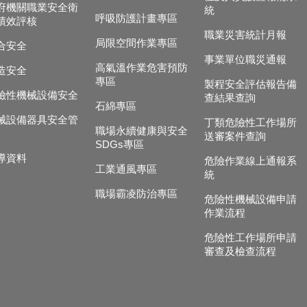
府機關職業安全衛
統
呼吸防護計畫專區
績效評核
職業災害統計月報
局限空間作業專區
合安全
事業單位職災通報
高氣溫作業危害預防
造安全
專區
製程安全評估報告備
險性機械設備安全
查結果查詢
石綿專區
械設備器具安全管
丁類危險性工作場所
職場永續健康與安全
送審案件查詢
SDGs專區
導資料
危險作業線上通報系
工業通風專區
統
職場霸凌防治專區
危險性機械設備申請
作業流程
危險性工作場所申請
審查及檢查流程