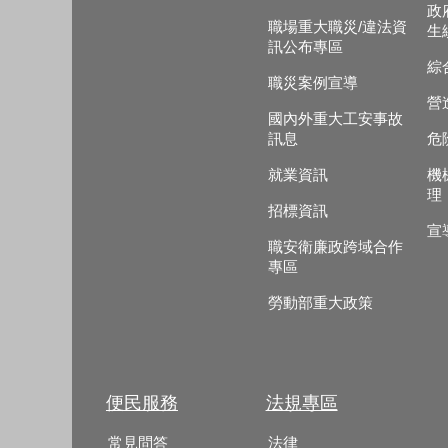
政
職場重大職災/違法資
生
訊公布專區
綜
職災案例宣導
營
國內外重大工安事故
訊息
危
就業資訊
機
理
招標資訊
宣
職安衛廉政跨域合作
專區
勞動部重大政策
便民服務
法規專區
常見問答
法律