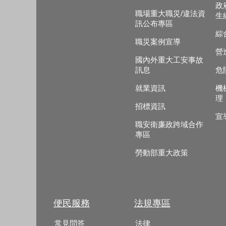
政
職場重大職災/違法資
生
訊公布專區
綜
職災案例宣導
營
國內外重大工安事故
訊息
危
就業資訊
機
理
招標資訊
宣
職安衛廉政跨域合作
專區
勞動部重大政策
便民服務
法規專區
常見問答
法律