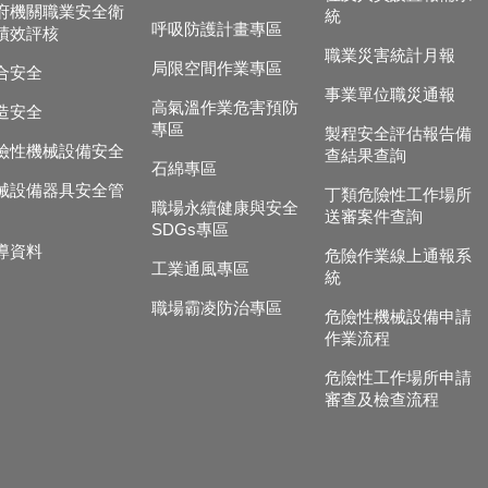
府機關職業安全衛
統
呼吸防護計畫專區
績效評核
職業災害統計月報
局限空間作業專區
合安全
事業單位職災通報
高氣溫作業危害預防
造安全
專區
製程安全評估報告備
險性機械設備安全
查結果查詢
石綿專區
械設備器具安全管
丁類危險性工作場所
職場永續健康與安全
送審案件查詢
SDGs專區
導資料
危險作業線上通報系
工業通風專區
統
職場霸凌防治專區
危險性機械設備申請
作業流程
危險性工作場所申請
審查及檢查流程