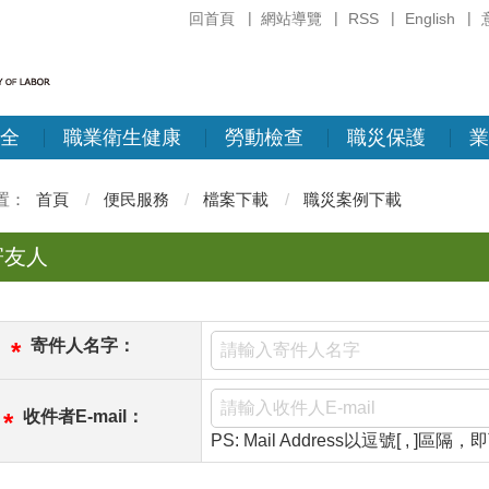
回首頁
網站導覽
RSS
English
全
職業衛生健康
勞動檢查
職災保護
業
首頁
便民服務
檔案下載
職災案例下載
寄友人
寄件人名字：
*
收件者E-mail：
*
PS: Mail Address以逗號[ , ]區