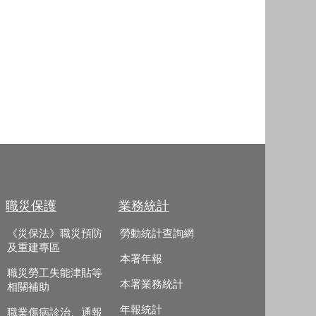
職災保護
業務統計
《災保法》職災預防
勞動統計查詢網
及重建專區
本署年報
職災勞工失能津貼等
本署業務統計
相關補助
年報統計
職業傷病診治、通報