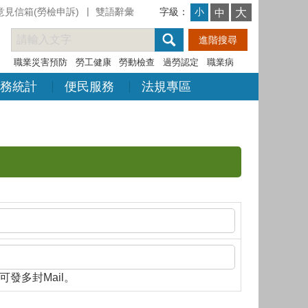
意見信箱(勞檢申訴)
雙語辭彙
字級：
大
小
中
職業災害預防
勞工健康
勞動檢查
過勞認定
職業病
務統計
便民服務
法規專區
隔，即可發多封Mail。