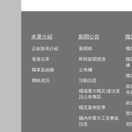
本署介紹
新聞公告
職
正副首長介紹
新聞稿
職
發展沿革
即時新聞澄清
職
練
職掌及組織
公布欄
職
聯絡資訊
活動訊息
政
職場重大職災/違法資
生
訊公布專區
綜
職災案例宣導
營
國內外重大工安事故
訊息
危