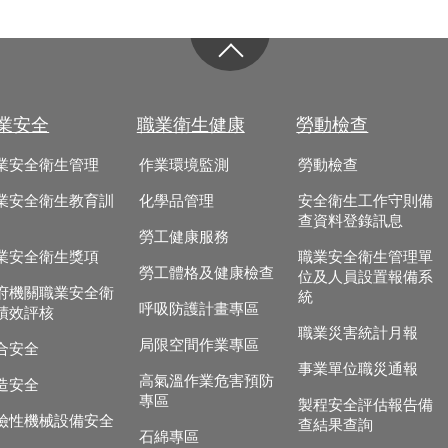
業安全
職業衛生健康
勞動檢查
業安全衛生管理
作業環境監測
勞動檢查
業安全衛生教育訓
化學品管理
安全衛生工作守則備
查資料登錄訊息
勞工健康服務
業安全衛生獎項
職業安全衛生管理單
勞工體格及健康檢查
位及人員設置報備系
府機關職業安全衛
統
呼吸防護計畫專區
績效評核
職業災害統計月報
局限空間作業專區
合安全
事業單位職災通報
高氣溫作業危害預防
造安全
專區
製程安全評估報告備
險性機械設備安全
查結果查詢
石綿專區