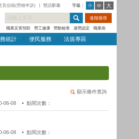
意見信箱(勞檢申訴)
雙語辭彙
字級：
大
小
中
職業災害預防
勞工健康
勞動檢查
過勞認定
職業病
務統計
便民服務
法規專區
顯示條件查詢
06-08
點閱次數：
06-08
點閱次數：