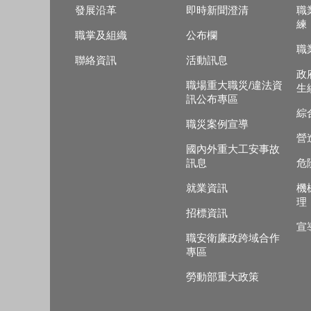
發展沿革
即時新聞澄清
職
練
職掌及組織
公布欄
職
聯絡資訊
活動訊息
政
職場重大職災/違法資
生
訊公布專區
綜
職災案例宣導
營
國內外重大工安事故
訊息
危
就業資訊
機
理
招標資訊
宣
職安衛廉政跨域合作
專區
勞動部重大政策