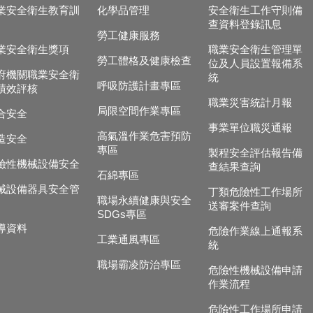
業安全衛生教育訓
化學品管理
安全衛生工作守則備
查資料登錄訊息
勞工健康服務
業安全衛生獎項
職業安全衛生管理單
勞工體格及健康檢查
位及人員設置報備系
府機關職業安全衛
統
呼吸防護計畫專區
績效評核
職業災害統計月報
局限空間作業專區
合安全
事業單位職災通報
高氣溫作業危害預防
造安全
專區
製程安全評估報告備
險性機械設備安全
查結果查詢
石綿專區
械設備器具安全管
丁類危險性工作場所
職場永續健康與安全
送審案件查詢
SDGs專區
導資料
危險作業線上通報系
工業通風專區
統
職場霸凌防治專區
危險性機械設備申請
作業流程
危險性工作場所申請