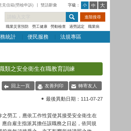
意見信箱(勞檢申訴)
雙語辭彙
字級：
大
小
中
職業災害預防
勞工健康
勞動檢查
過勞認定
職業病
務統計
便民服務
法規專區
職類之安全衛生在職教育訓練
回上一頁
友善列印
轉寄友人
最後異動日期：
111-07-27
作之勞工，應依工作性質使其接受安全衛生在
，應自雇主指派其擔任該職務之日起，依同規