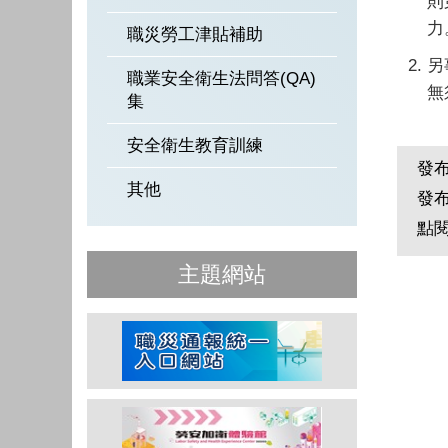
則
力
職災勞工津貼補助
另
職業安全衛生法問答(QA)
無
集
安全衛生教育訓練
發
其他
發
點
主題網站