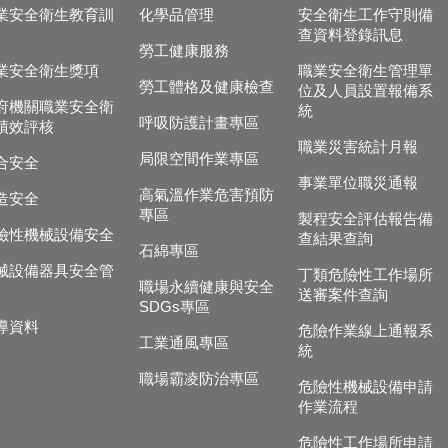
業安全衛生教育訓
化學品管理
安全衛生工作守則備
查資料登錄訊息
勞工健康服務
業安全衛生獎項
職業安全衛生管理單
勞工體格及健康檢查
位及人員設置報備系
府機關職業安全衛
統
呼吸防護計畫專區
績效評核
職業災害統計月報
局限空間作業專區
合安全
事業單位職災通報
高氣溫作業危害預防
造安全
專區
製程安全評估報告備
險性機械設備安全
查結果查詢
石綿專區
械設備器具安全管
丁類危險性工作場所
職場永續健康與安全
送審案件查詢
SDGs專區
導資料
危險作業線上通報系
工業通風專區
統
職場霸凌防治專區
危險性機械設備申請
作業流程
危險性工作場所申請