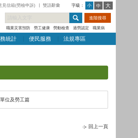
意見信箱(勞檢申訴)
雙語辭彙
字級：
大
小
中
職業災害預防
勞工健康
勞動檢查
過勞認定
職業病
務統計
便民服務
法規專區
單位及勞工篇
回上一頁