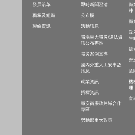
發展沿革
即時新聞澄清
職
練
職掌及組織
公布欄
職
聯絡資訊
活動訊息
政
職場重大職災/違法資
生
訊公布專區
綜
職災案例宣導
營
國內外重大工安事故
訊息
危
就業資訊
機
理
招標資訊
宣
職安衛廉政跨域合作
專區
勞動部重大政策