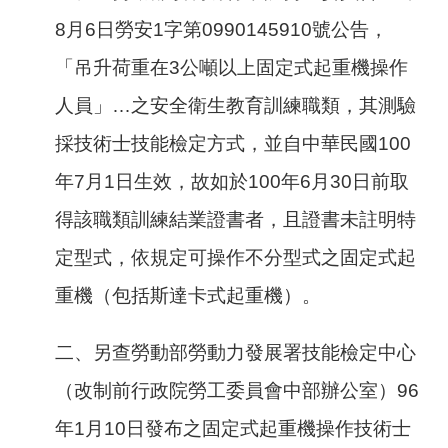
8
月
6
日勞安
1
字第
0990145910
號公告，
「吊升荷重在
3
公噸以上固定式起重機操作
人員」…之安全衛生教育訓練職類，其測驗
採技術士技能檢定方式，並自中華民國
100
年
7
月
1
日生效，故如於
100
年
6
月
30
日前取
得該職類訓練結業證書者，且證書未註明特
定型式，依規定可操作不分型式之固定式起
重機（包括斯達卡式起重機）。
二、
另查勞動部勞動力發展署技能檢定中心
（改制前行政院勞工委員會中部辦公室）
96
年
1
月
10
日發布之固定式起重機操作技術士