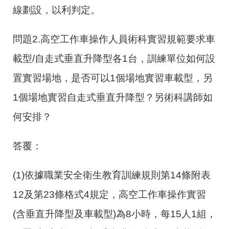
線劃設，以利判定。
問題2.高空工作車操作人員術科實習規範要求車
載型
/
自走式垂直升降型各
1
台，訓練單位如何設
置實習場地，是否可以
1
個場地實習車載型，另
1
個場地實習自走式垂直升降型？另術科講師如
何安排？
答覆：
(1)
依據職業安全衛生教育訓練規則第
14
條附表
12
及第
23
條格式
4
規定，高空工作車操作實習
(
含垂直升降型及車載型
)
為
8
小時，每
15
人
1
組，