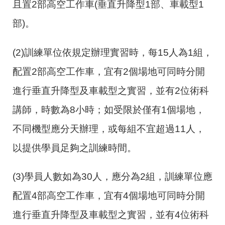
且置
2
部高空工作車
(
垂直升降型
1
部、車載型
1
部
)
。
(2)
訓練單位依規定辦理實習時，每
15
人為
1
組，
配置
2
部高空工作車，宜有
2
個場地可同時分開
進行垂直升降型及車載型之實習，並有
2
位術科
講師，時數為
8
小時；如受限於僅有
1
個場地，
不同機型應分天辦理，或每組不宜超過
11
人，
以提供學員足夠之訓練時間。
(3)
學員人數如為
30
人，應分為
2
組，訓練單位應
配置
4
部高空工作車，宜有
4
個場地可同時分開
進行垂直升降型及車載型之實習，並有
4
位術科