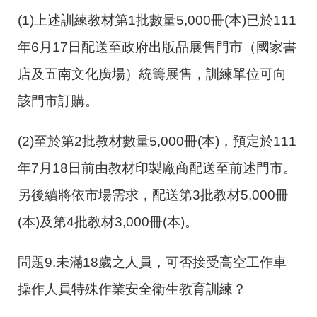
(1)上述訓練教材第
1
批數量
5,000
冊
(
本
)
已於
111
年
6
月
17
日配送至政府出版品展售門市（國家書
店及五南文化廣場）統籌展售，訓練單位可向
該門市訂購。
(2)至於第
2
批教材數量
5,000
冊
(
本
)
，預定於
111
年
7
月
18
日前由教材印製廠商配送至前述門市。
另後續將依市場需求，配送第
3
批教材5,000冊
(
本
)
及第
4
批教材
3
,000冊
(
本
)
。
問題9.未滿18歲之人員，可否接受高空工作車
操作人員特殊作業安全衛生教育訓練？