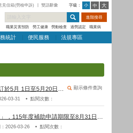
意見信箱(勞檢申訴)
雙語辭彙
字級：
大
小
中
職業災害預防
勞工健康
勞動檢查
過勞認定
職業病
務統計
便民服務
法規專區
顯示條件查詢
115年度「推動職業安全衛生優良工程金安獎選拔作業」訂於5月 1日至5月20日受理報名。
6-03-31
點閱次數：
公告修正「特定製程產業改善安全衛生工作環境補助計畫」，115年度補助申請期限至8月31日止。
2026-03-26
點閱次數：