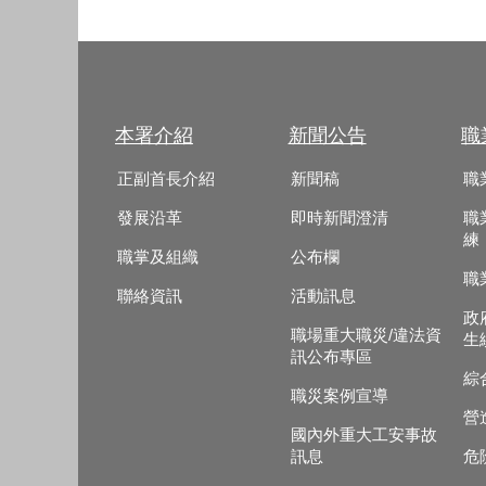
本署介紹
新聞公告
職
正副首長介紹
新聞稿
職
發展沿革
即時新聞澄清
職
練
職掌及組織
公布欄
職
聯絡資訊
活動訊息
政
職場重大職災/違法資
生
訊公布專區
綜
職災案例宣導
營
國內外重大工安事故
訊息
危