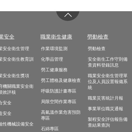
業安全
職業衛生健康
勞動檢查
業安全衛生管理
作業環境監測
勞動檢查
業安全衛生教育訓
化學品管理
安全衛生工作守則備
查資料登錄訊息
勞工健康服務
業安全衛生獎項
職業安全衛生管理單
勞工體格及健康檢查
位及人員設置報備系
府機關職業安全衛
統
呼吸防護計畫專區
績效評核
職業災害統計月報
局限空間作業專區
合安全
事業單位職災通報
高氣溫作業危害預防
造安全
專區
製程安全評估報告備
險性機械設備安全
查結果查詢
石綿專區