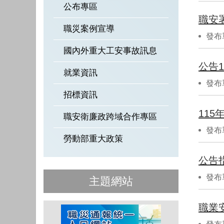
公布專區
職安
職災案例宣導
發布
國內外重大工安事故訊息
公告
就業資訊
發布
招標資訊
11
職安衛廉政跨域合作專區
發布
勞動部重大政策
公告
發布
主題網站
職業