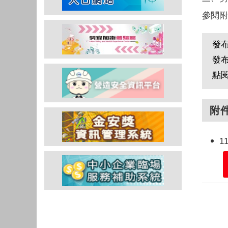
參閱附
發
發
點
附
1