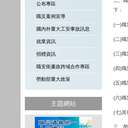
二、職
公布專區
下：
職災案例宣導
(一)
國內外重大工安事故訊息
(二)
就業資訊
(三)
招標資訊
職安衛廉政跨域合作專區
(四)
勞動部重大政策
(五)
(六)
主題網站
(七)
三、勞