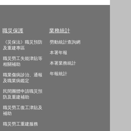
職災保護
業務統計
《災保法》職災預防
勞動統計查詢網
及重建專區
本署年報
職災勞工失能津貼等
本署業務統計
相關補助
年報統計
職業傷病診治、通報
及職業病鑑定
民間團體申請職災預
防及重建補助
職災勞工復工津貼及
補助
職災勞工重建服務