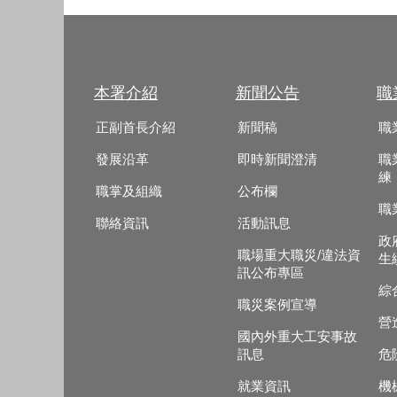
本署介紹
新聞公告
職
正副首長介紹
新聞稿
職
發展沿革
即時新聞澄清
職
練
職掌及組織
公布欄
職
聯絡資訊
活動訊息
政
職場重大職災/違法資
生
訊公布專區
綜
職災案例宣導
營
國內外重大工安事故
訊息
危
就業資訊
機