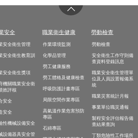
業安全
職業衛生健康
勞動檢查
業安全衛生管理
作業環境監測
勞動檢查
業安全衛生教育訓
化學品管理
安全衛生工作守則備
查資料登錄訊息
勞工健康服務
業安全衛生獎項
職業安全衛生管理單
勞工體格及健康檢查
位及人員設置報備系
府機關職業安全衛
統
呼吸防護計畫專區
績效評核
職業災害統計月報
局限空間作業專區
合安全
事業單位職災通報
高氣溫作業危害預防
造安全
專區
製程安全評估報告備
險性機械設備安全
查結果查詢
石綿專區
械設備器具安全管
丁類危險性工作場所