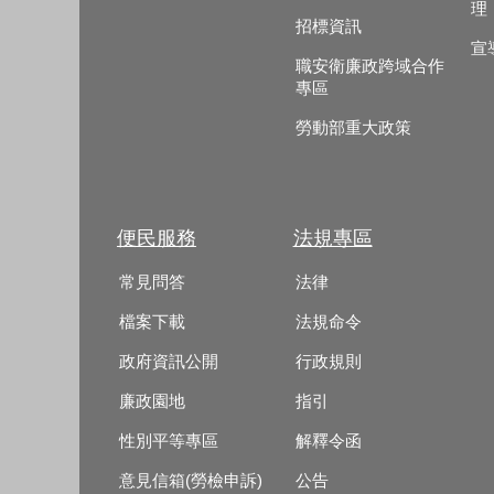
理
招標資訊
宣
職安衛廉政跨域合作
專區
勞動部重大政策
便民服務
法規專區
常見問答
法律
檔案下載
法規命令
政府資訊公開
行政規則
廉政園地
指引
性別平等專區
解釋令函
意見信箱(勞檢申訴)
公告