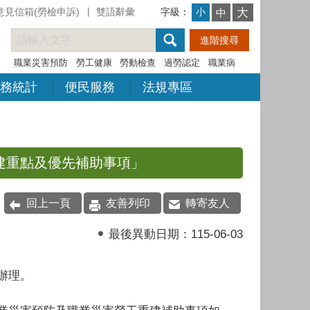
意見信箱(勞檢申訴)
雙語辭彙
字級：
大
小
中
職業災害預防
勞工健康
勞動檢查
過勞認定
職業病
務統計
便民服務
法規專區
建重點及優先補助事項」
回上一頁
友善列印
轉寄友人
最後異動日期：
115-06-03
辦理。