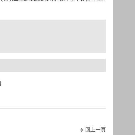
項
回上一頁