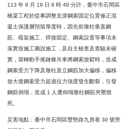
113 年 8 月 19 日 8 時 48 分許，臺中市石岡區
橋梁工程於從事調整支撐鋼索固定位置修正混
凝土保護層預留厚度時，因先前墩柱垂直鋼
筋、樣架施工、焊接固定、鋼索設置等事項未
落實按施工圖說施工，及自主檢查及查驗未確
實，當轉動手搖鏈條吊車將鋼索放鬆時，造成
鋼索受力下降及墩柱直立鋼筋加大偏移，偏移
放大後鋼索受力超過拉力強度發生斷裂，引發
鋼筋倒塌，造成 1 人遭倒塌墩柱鋼筋夾壓致
死。
災害地點：臺中市石岡區豐勢路九房巷 30 號旁