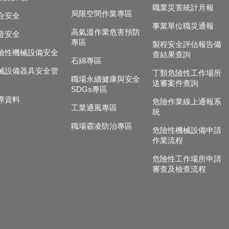
職業災害統計月報
局限空間作業專區
合安全
事業單位職災通報
高氣溫作業危害預防
造安全
專區
製程安全評估報告備
險性機械設備安全
查結果查詢
石綿專區
械設備器具安全管
丁類危險性工作場所
職場永續健康與安全
送審案件查詢
SDGs專區
導資料
危險作業線上通報系
工業通風專區
統
職場霸凌防治專區
危險性機械設備申請
作業流程
危險性工作場所申請
審查及檢查流程