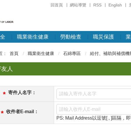
回首頁
網站導覽
RSS
English
全
職業衛生健康
勞動檢查
職災保護
業
首頁
職業衛生健康
石綿專區
給付、補助與補償機
寄友人
寄件人名字：
*
收件者E-mail：
*
PS: Mail Address以逗號[ , ]區