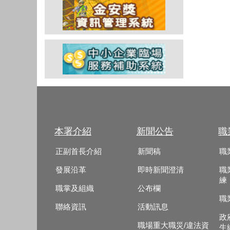
本署介紹
新聞公告
職
正副首長介紹
新聞稿
職
發展沿革
即時新聞澄清
職
練
職掌及組織
公布欄
職
聯絡資訊
活動訊息
政
職場重大職災/違法資
生