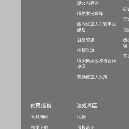
訊公布專區
綜
職災案例宣導
營
國內外重大工安事故
訊息
危
就業資訊
機
理
招標資訊
宣
職安衛廉政跨域合作
專區
勞動部重大政策
便民服務
法規專區
常見問答
法律
檔案下載
法規命令