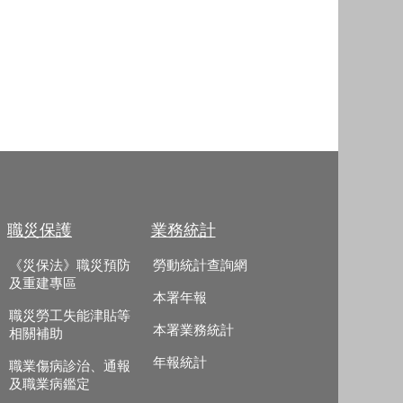
職災保護
業務統計
《災保法》職災預防
勞動統計查詢網
及重建專區
本署年報
職災勞工失能津貼等
本署業務統計
相關補助
年報統計
職業傷病診治、通報
及職業病鑑定