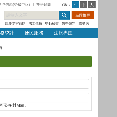
意見信箱(勞檢申訴)
雙語辭彙
字級：
大
小
中
職業災害預防
勞工健康
勞動檢查
過勞認定
職業病
務統計
便民服務
法規專區
制
隔，即可發多封Mail。