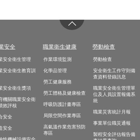
業安全
職業衛生健康
勞動檢查
業安全衛生管理
作業環境監測
勞動檢查
業安全衛生教育訓
化學品管理
安全衛生工作守則備
查資料登錄訊息
勞工健康服務
業安全衛生獎項
職業安全衛生管理單
勞工體格及健康檢查
位及人員設置報備系
府機關職業安全衛
統
呼吸防護計畫專區
績效評核
職業災害統計月報
局限空間作業專區
合安全
事業單位職災通報
高氣溫作業危害預防
造安全
專區
製程安全評估報告備
險性機械設備安全