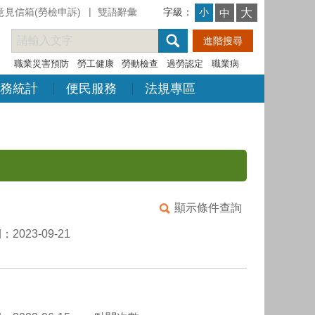
意見信箱(勞檢申訴)
雙語辭彙
字級：
大
小
中
職業災害預防
勞工健康
勞動檢查
過勞認定
職業病
務統計
便民服務
法規專區
顯示條件查詢
2023-09-21