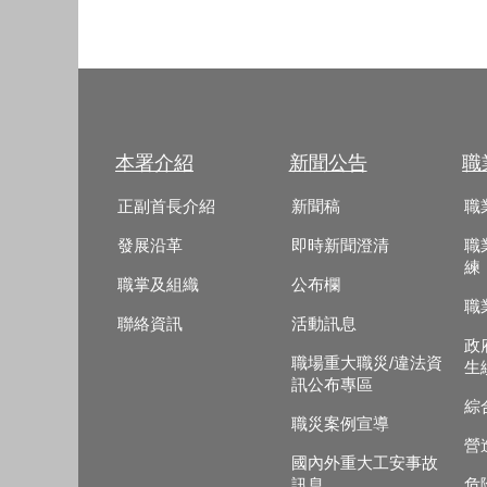
本署介紹
新聞公告
職
正副首長介紹
新聞稿
職
發展沿革
即時新聞澄清
職
練
職掌及組織
公布欄
職
聯絡資訊
活動訊息
政
職場重大職災/違法資
生
訊公布專區
綜
職災案例宣導
營
國內外重大工安事故
訊息
危