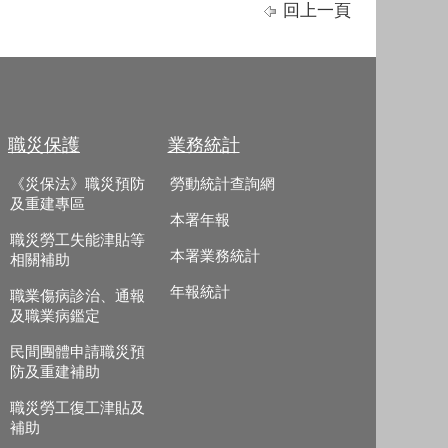
回上一頁
職災保護
業務統計
《災保法》職災預防
勞動統計查詢網
及重建專區
本署年報
職災勞工失能津貼等
本署業務統計
相關補助
年報統計
職業傷病診治、通報
及職業病鑑定
民間團體申請職災預
防及重建補助
職災勞工復工津貼及
補助