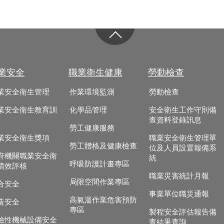
業安全
職業衛生健康
勞動檢查
業安全衛生管理
作業環境監測
勞動檢查
業安全衛生教育訓
化學品管理
安全衛生工作守則備
查資料登錄訊息
勞工健康服務
業安全衛生獎項
職業安全衛生管理單
勞工體格及健康檢查
位及人員設置報備系
府機關職業安全衛
統
呼吸防護計畫專區
績效評核
職業災害統計月報
局限空間作業專區
合安全
事業單位職災通報
高氣溫作業危害預防
造安全
專區
製程安全評估報告備
險性機械設備安全
查結果查詢