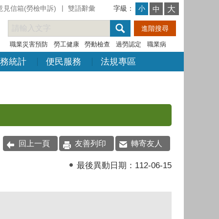
意見信箱(勞檢申訴)
雙語辭彙
字級：
大
小
中
職業災害預防
勞工健康
勞動檢查
過勞認定
職業病
務統計
便民服務
法規專區
回上一頁
友善列印
轉寄友人
最後異動日期：
112-06-15