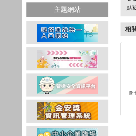
點
主題網站
相
圖