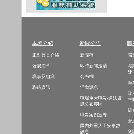
本署介紹
新聞公告
職
正副首長介紹
新聞稿
職
發展沿革
即時新聞澄清
職
練
職掌及組織
公布欄
職
聯絡資訊
活動訊息
政
職場重大職災/違法資
生
訊公布專區
綜
職災案例宣導
營
國內外重大工安事故
訊息
危