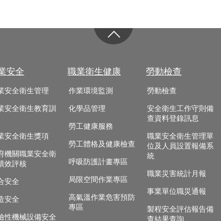
業安全
職業衛生健康
勞動檢查
業安全衛生管理
作業環境監測
勞動檢查
業安全衛生教育訓
化學品管理
安全衛生工作守則備
查資料登錄訊息
勞工健康服務
業安全衛生獎項
職業安全衛生管理單
勞工體格及健康檢查
位及人員設置報備系
府機關職業安全衛
統
呼吸防護計畫專區
績效評核
職業災害統計月報
局限空間作業專區
合安全
事業單位職災通報
高氣溫作業危害預防
造安全
專區
製程安全評估報告備
險性機械設備安全
查結果查詢