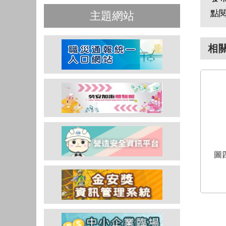
點
主題網站
相
圖