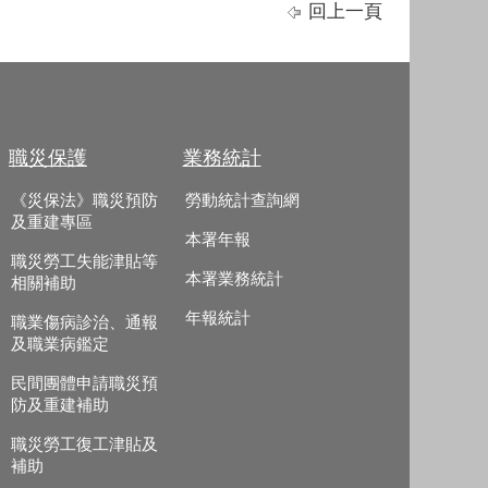
回上一頁
職災保護
業務統計
《災保法》職災預防
勞動統計查詢網
及重建專區
本署年報
職災勞工失能津貼等
本署業務統計
相關補助
年報統計
職業傷病診治、通報
及職業病鑑定
民間團體申請職災預
防及重建補助
職災勞工復工津貼及
補助