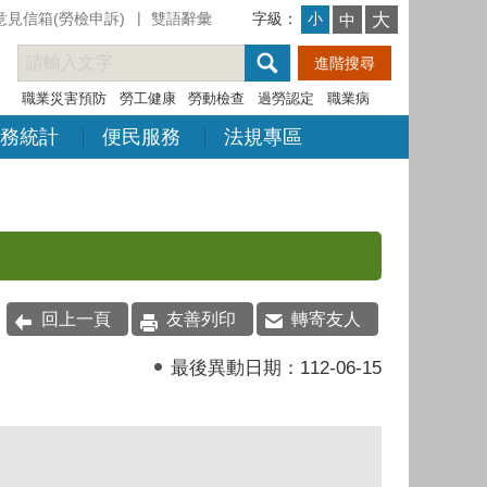
意見信箱(勞檢申訴)
雙語辭彙
字級：
大
小
中
職業災害預防
勞工健康
勞動檢查
過勞認定
職業病
務統計
便民服務
法規專區
回上一頁
友善列印
轉寄友人
最後異動日期：
112-06-15