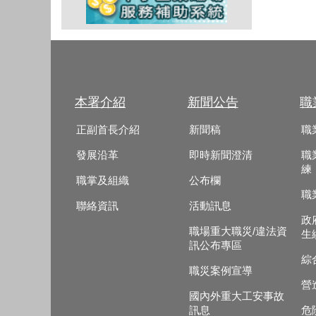
本署介紹
新聞公告
職
正副首長介紹
新聞稿
職
發展沿革
即時新聞澄清
職
練
職掌及組織
公布欄
職
聯絡資訊
活動訊息
政
職場重大職災/違法資
生
訊公布專區
綜
職災案例宣導
營
國內外重大工安事故
訊息
危