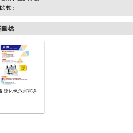
閱次數：
關圖檔
四 硫化氫危害宣導