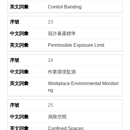
Control Banding
23
容許暴露標準
Permissible Exposure Limit
24
作業環境監測
Workplace Environmental Monitori
ng
25
局限空間
Confined Spaces