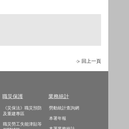
回上一頁
職災保護
業務統計
《災保法》職災預防
勞動統計查詢網
及重建專區
本署年報
職災勞工失能津貼等
本署業務統計