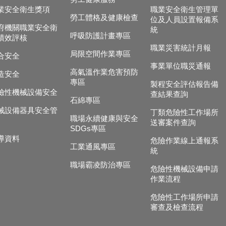
業安全衛生獎項
職業安全衛生管理單
勞工體格及健康檢查
位及人員設置報備系
府機關職業安全衛
統
呼吸防護計畫專區
績效評核
職業災害統計月報
局限空間作業專區
合安全
事業單位職災通報
高氣溫作業危害預防
造安全
專區
製程安全評估報告備
險性機械設備安全
查結果查詢
石綿專區
械設備器具安全管
丁類危險性工作場所
職場永續健康與安全
送審案件查詢
SDGs專區
導資料
危險作業線上通報系
工業通風專區
統
職場霸凌防治專區
危險性機械設備申請
作業流程
危險性工作場所申請
審查及檢查流程