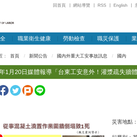
回首頁
網站導覽
RSS
English
全
職業衛生健康
勞動檢查
職災保護
業
首頁
新聞公告
國內外重大工安事故訊息
國內
14年1月20日媒體報導「台東工安意外！灌漿疏失
災害地點