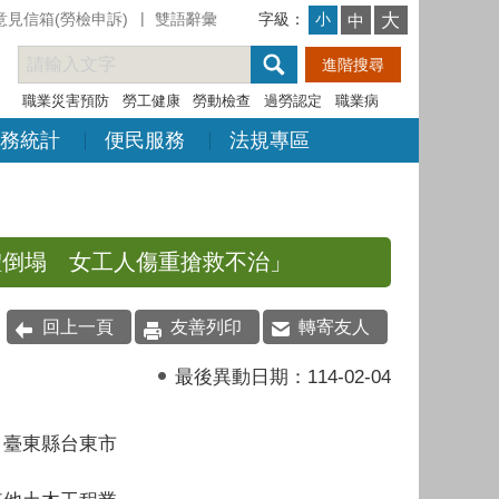
意見信箱(勞檢申訴)
雙語辭彙
字級：
大
小
中
職業災害預防
勞工健康
勞動檢查
過勞認定
職業病
務統計
便民服務
法規專區
牆體倒塌 女工人傷重搶救不治」
回上一頁
友善列印
轉寄友人
最後異動日期：
114-02-04
：臺東縣台東市