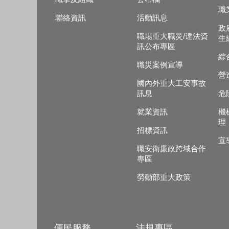
職
聯絡資訊
活動訊息
政
職場重大職災/違法資
生
訊公布專區
綜
職災案例宣導
營
國內外重大工安事故
訊息
危
就業資訊
機
理
招標資訊
宣
職安衛廉政跨域合作
專區
勞動部重大政策
便民服務
法規專區