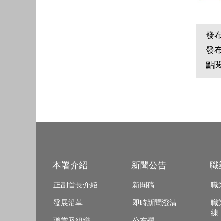
發
發
點
本署介紹
新聞公告
職
正副首長介紹
新聞稿
職
發展沿革
即時新聞澄清
職
練
職掌及組織
公布欄