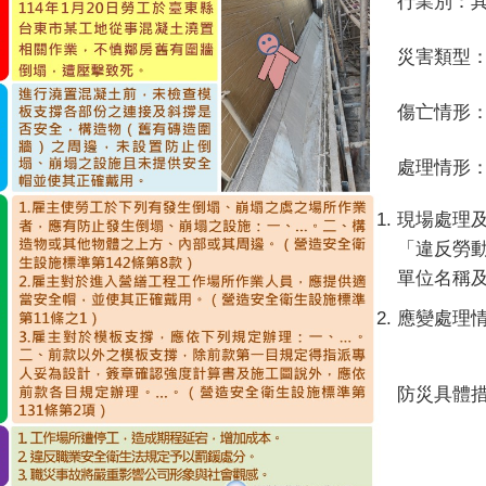
行業別：
災害類型
傷亡情形：
處理情形
現場處理
「違反勞
單位名稱
應變處理
防災具體