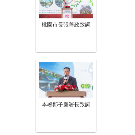
桃園市長張善政致詞
本署鄒子廉署長致詞