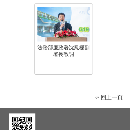
法務部廉政署沈鳳樑副
署長致詞
回上一頁