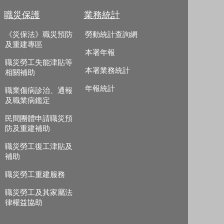
職災保護
業務統計
《災保法》職災預防
勞動統計查詢網
及重建專區
本署年報
職災勞工失能津貼等
本署業務統計
相關補助
年報統計
職業傷病診治、通報
及職業病鑑定
民間團體申請職災預
防及重建補助
職災勞工復工津貼及
補助
職災勞工重建服務
職災勞工及其家屬法
律權益協助