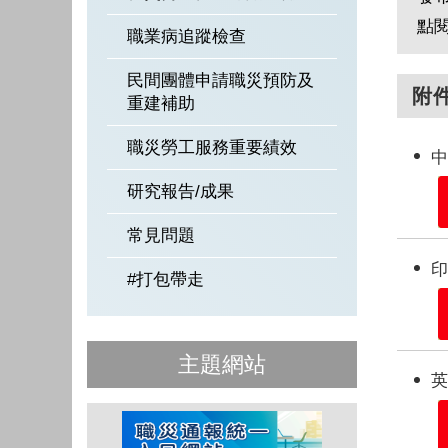
點
職業病追蹤檢查
民間團體申請職災預防及
附
重建補助
職災勞工服務重要績效
中
研究報告/成果
常見問題
印
#打包帶走
主題網站
英