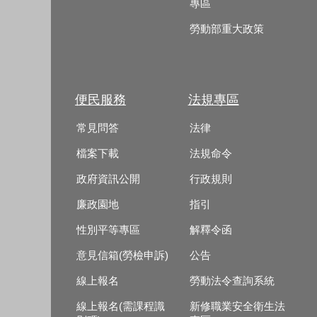
專區
勞動部重大政策
便民服務
法規專區
常見問答
法律
檔案下載
法規命令
政府資訊公開
行政規則
廉政園地
指引
性別平等專區
解釋令函
意見信箱(勞檢申訴)
公告
線上報名
勞動法令查詢系統
線上報名(需課程識
新修職業安全衛生法