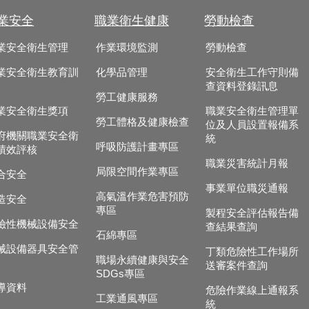
業安全
職業衛生健康
勞動檢查
業安全衛生管理
作業環境監測
勞動檢查
業安全衛生教育訓
化學品管理
安全衛生工作守則備
查資料登錄訊息
勞工健康服務
業安全衛生獎項
職業安全衛生管理單
勞工體格及健康檢查
位及人員設置報備系
府機關職業安全衛
統
呼吸防護計畫專區
績效評核
職業災害統計月報
局限空間作業專區
合安全
事業單位職災通報
高氣溫作業危害預防
造安全
專區
製程安全評估報告備
險性機械設備安全
查結果查詢
石綿專區
械設備器具安全管
丁類危險性工作場所
職場永續健康與安全
送審案件查詢
SDGs專區
導資料
危險作業線上通報系
工業通風專區
統