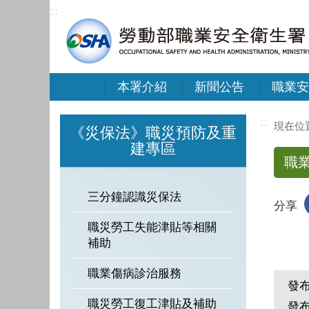
:::
本署介紹
新聞公告
職業安
:::
《災保法》職災預防及重
建專區
職
三分鐘認識災保法
分享
職災勞工失能津貼等相關
補助
職業傷病診治服務
發
職災勞工復工津貼及補助
發