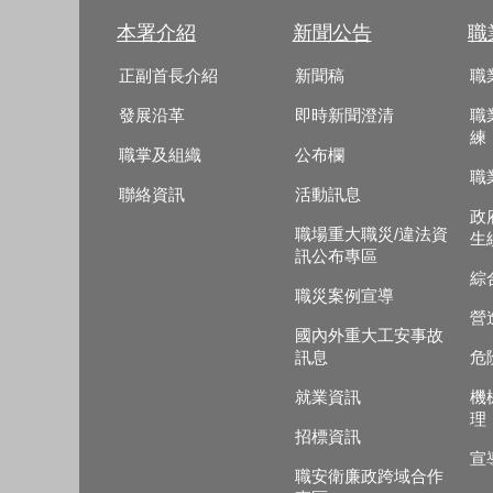
本署介紹
新聞公告
職
正副首長介紹
新聞稿
職
發展沿革
即時新聞澄清
職
練
職掌及組織
公布欄
職
聯絡資訊
活動訊息
政
職場重大職災/違法資
生
訊公布專區
綜
職災案例宣導
營
國內外重大工安事故
訊息
危
就業資訊
機
理
招標資訊
宣
職安衛廉政跨域合作