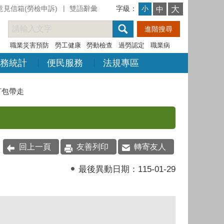
意見信箱(勞檢申訴)
雙語辭彙
字級：
大
小
中
職業災害預防
勞工健康
勞動檢查
過勞認定
職業病
務統計
便民服務
法規專區
打包帶走
回上一頁
友善列印
轉寄友人
最後異動日期：
115-01-29