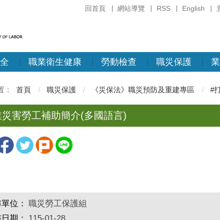
回首頁
網站導覽
RSS
English
全
職業衛生健康
勞動檢查
職災保護
業
首頁
職災保護
《災保法》職災預防及重建專區
#
業災害勞工補助簡介(多國語言)
布單位：
職災勞工保護組
布日期：
115-01-28