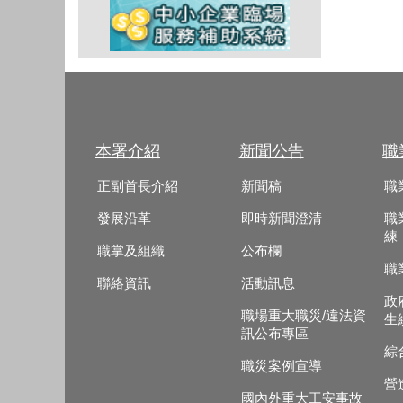
本署介紹
新聞公告
職
正副首長介紹
新聞稿
職
發展沿革
即時新聞澄清
職
練
職掌及組織
公布欄
職
聯絡資訊
活動訊息
政
職場重大職災/違法資
生
訊公布專區
綜
職災案例宣導
營
國內外重大工安事故