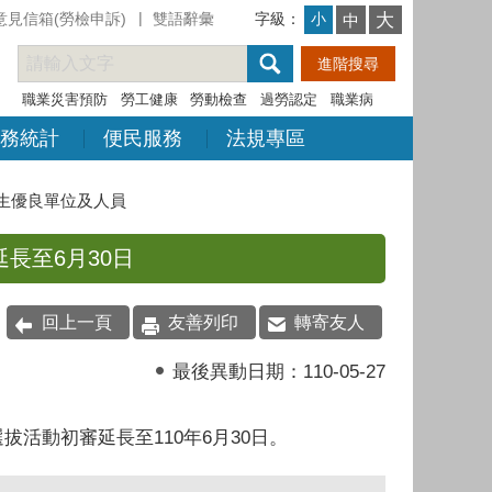
意見信箱(勞檢申訴)
雙語辭彙
字級：
大
小
中
職業災害預防
勞工健康
勞動檢查
過勞認定
職業病
務統計
便民服務
法規專區
生優良單位及人員
長至6月30日
回上一頁
友善列印
轉寄友人
最後異動日期：
110-05-27
活動初審延長至110年6月30日。