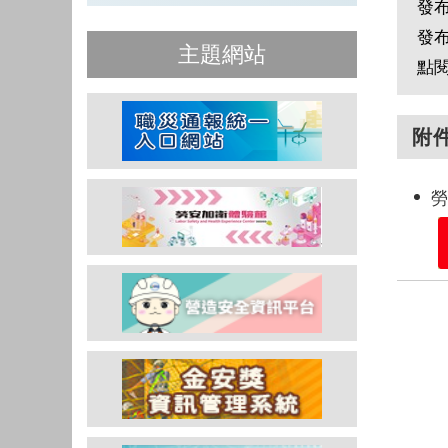
發
發
主題網站
點
附
勞