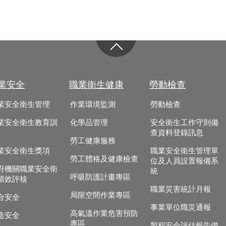
業安全
職業衛生健康
勞動檢查
業安全衛生管理
作業環境監測
勞動檢查
業安全衛生教育訓
化學品管理
安全衛生工作守則備
查資料登錄訊息
勞工健康服務
業安全衛生獎項
職業安全衛生管理單
勞工體格及健康檢查
位及人員設置報備系
府機關職業安全衛
統
呼吸防護計畫專區
績效評核
職業災害統計月報
局限空間作業專區
合安全
事業單位職災通報
高氣溫作業危害預防
造安全
專區
製程安全評估報告備