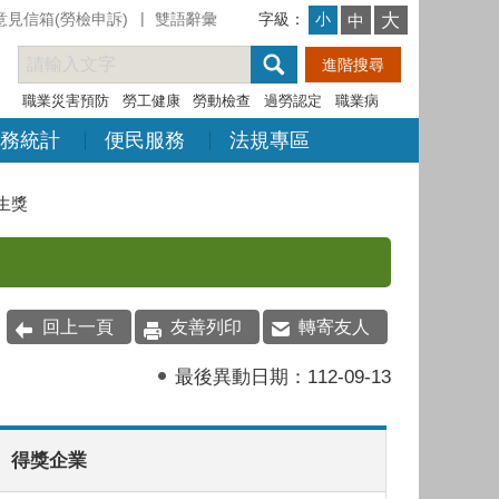
意見信箱(勞檢申訴)
雙語辭彙
字級：
大
小
中
職業災害預防
勞工健康
勞動檢查
過勞認定
職業病
務統計
便民服務
法規專區
生獎
回上一頁
友善列印
轉寄友人
最後異動日期：
112-09-13
得獎企業