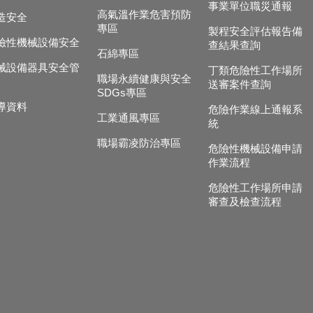
事業單位職災通報
高氣溫作業危害預防
造安全
專區
製程安全評估報告備
險性機械設備安全
查結果查詢
石綿專區
械設備器具安全管
丁類危險性工作場所
職場永續健康與安全
送審案件查詢
SDGs專區
導資料
危險作業線上通報系
工業通風專區
統
職場霸凌防治專區
危險性機械設備申請
作業流程
危險性工作場所申請
審查及檢查流程