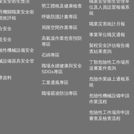
業安全衛生獎項
職業安全衛生管理單
勞工體格及健康檢查
位及人員設置報備系
府機關職業安全衛
統
呼吸防護計畫專區
績效評核
職業災害統計月報
局限空間作業專區
合安全
事業單位職災通報
高氣溫作業危害預防
造安全
專區
製程安全評估報告備
險性機械設備安全
查結果查詢
石綿專區
械設備器具安全管
丁類危險性工作場所
職場永續健康與安全
送審案件查詢
SDGs專區
導資料
危險作業線上通報系
工業通風專區
統
職場霸凌防治專區
危險性機械設備申請
作業流程
危險性工作場所申請
審查及檢查流程