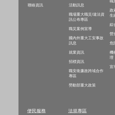
職
聯絡資訊
活動訊息
政
職場重大職災/違法資
生
訊公布專區
綜
職災案例宣導
營
國內外重大工安事故
訊息
危
就業資訊
機
理
招標資訊
宣
職安衛廉政跨域合作
專區
勞動部重大政策
便民服務
法規專區