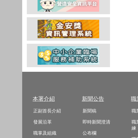
本署介紹
新聞公告
職
正副首長介紹
新聞稿
職
發展沿革
即時新聞澄清
職
練
職掌及組織
公布欄