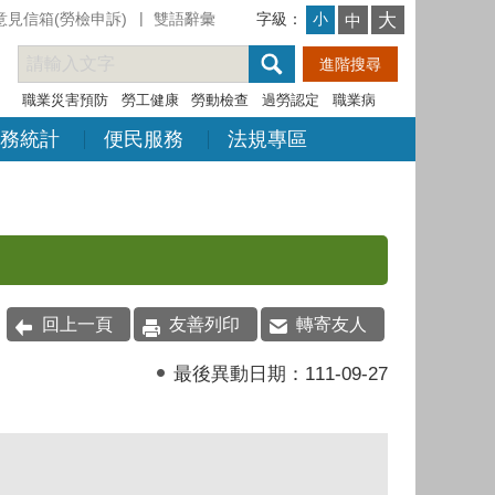
意見信箱(勞檢申訴)
雙語辭彙
字級：
大
小
中
職業災害預防
勞工健康
勞動檢查
過勞認定
職業病
務統計
便民服務
法規專區
回上一頁
友善列印
轉寄友人
最後異動日期：
111-09-27