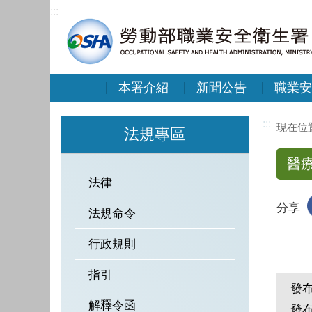
:::
本署介紹
新聞公告
職業安
:::
法規專區
醫
法律
分享
法規命令
行政規則
指引
發
解釋令函
發