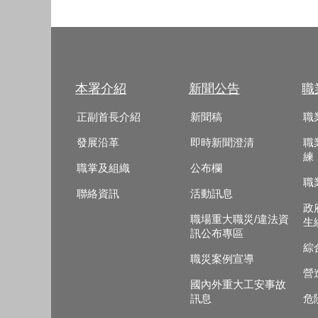
本署介紹
新聞公告
職
正副首長介紹
新聞稿
職
發展沿革
即時新聞澄清
職
練
職掌及組織
公布欄
職
聯絡資訊
活動訊息
政
職場重大職災/違法資
生
訊公布專區
綜
職災案例宣導
營
國內外重大工安事故
訊息
危