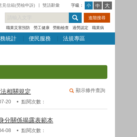
意見信箱(勞檢申訴)
雙語辭彙
字級：
大
小
中
職業災害預防
勞工健康
勞動檢查
過勞認定
職業病
務統計
便民服務
法規專區
顯示條件查詢
避法相關規定
7-20
點閱次數：
人身分關係揭露表範本
4-08
點閱次數：