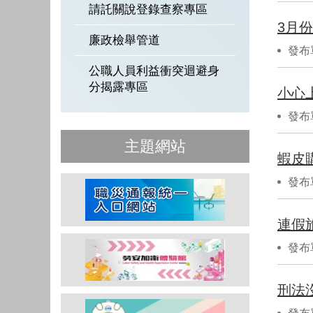
請託關說登錄查察專區
3月
廉政檢舉管道
發布
公職人員利益衝突迴避身
分揭露專區
小心
發布
主題網站
蝦皮購
發布
連假
發布
​刑