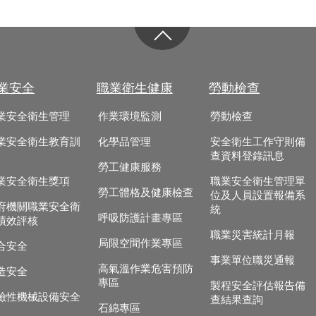
業安全
職業衛生健康
勞動檢查
業安全衛生管理
作業環境監測
勞動檢查
業安全衛生教育訓
化學品管理
安全衛生工作守則備
查資料登錄訊息
勞工健康服務
業安全衛生獎項
職業安全衛生管理單
勞工體格及健康檢查
位及人員設置報備系
府機關職業安全衛
統
呼吸防護計畫專區
績效評核
職業災害統計月報
局限空間作業專區
合安全
事業單位職災通報
高氣溫作業危害預防
造安全
專區
製程安全評估報告備
險性機械設備安全
查結果查詢
石綿專區