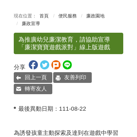
首頁
便民服務
廉政園地
廉政宣導
為推廣幼兒廉潔教育，請協助宣導
「廉潔寶寶遊戲派對」線上版遊戲
分享
回上一頁
友善列印
轉寄友人
最後異動日期：
111-08-22
為
誘
發
孩
童
主
動
探
索
及
達
到
在
遊
戲
中
學
習