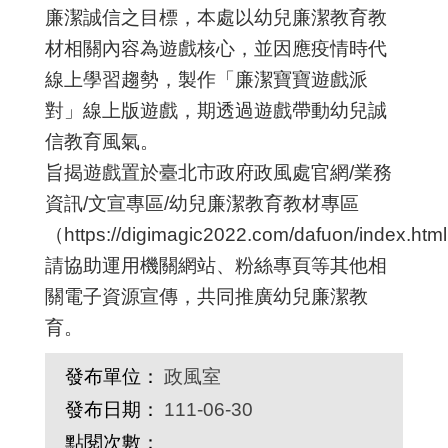
廉
潔
誠
信
之
目
標
，
本
處
以
幼
兒
廉
潔
教
育
教
材
相
關
內
容
為
遊
戲
核
心
，
並
因
應
疫
情
時
代
線
上
學
習
趨
勢
，
製
作
「
廉
潔
寶
寶
遊
戲
派
對
」
線
上
版
遊
戲
，
期
透
過
遊
戲
帶
動
幼
兒
誠
信
教
育
風
氣
。
旨
揭
遊
戲
置
於
臺
北
市
政
府
政
風
處
官
網
/
業
務
資
訊
/
文
宣
專
區
/
幼
兒
廉
潔
教
育
教
材
專
區
（
h
t
t
p
s
:
/
/
d
i
g
i
m
a
g
i
c
2
0
2
2
.
c
o
m
/
d
a
f
u
o
n
/
i
n
d
e
x
.
h
t
m
l
請
協
助
運
用
機
關
網
站
、
粉
絲
專
頁
等
其
他
相
關
電
子
資
源
宣
傳
，
共
同
推
廣
幼
兒
廉
潔
教
育
。
發布單位：
政風室
發布日期：
111-06-30
點閱次數：