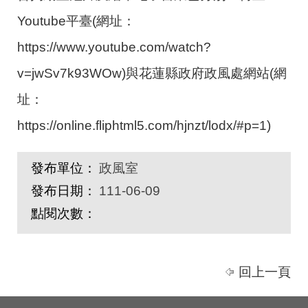
Y
o
u
t
u
b
e
平
臺
(
網
址
：
h
t
t
p
s
:
/
/
w
w
w
.
y
o
u
t
u
b
e
.
c
o
m
/
w
a
t
c
h
?
v
=
j
w
S
v
7
k
9
3
W
O
w
)
與
花
蓮
縣
政
府
政
風
處
網
站
(
網
址
：
h
t
t
p
s
:
/
/
o
n
l
i
n
e
.
f
l
i
p
h
t
m
l
5
.
c
o
m
/
h
j
n
z
t
/
l
o
d
x
/
#
p
=
1
)
發布單位：
政風室
發布日期：
111-06-09
點閱次數：
回上一頁