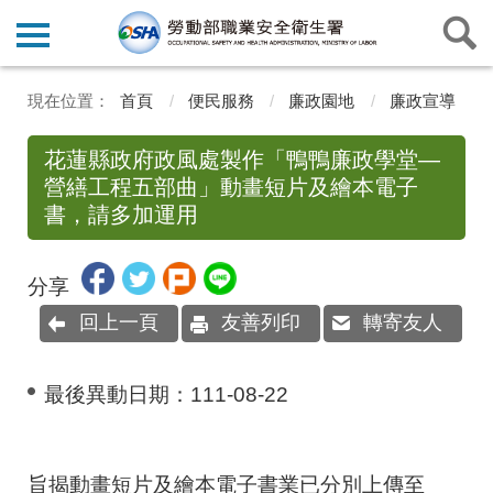
首頁
便民服務
廉政園地
廉政宣導
花蓮縣政府政風處製作「鴨鴨廉政學堂—
營繕工程五部曲」動畫短片及繪本電子
書，請多加運用
分享
回上一頁
友善列印
轉寄友人
最後異動日期：
111-08-22
旨
揭
動
畫
短
片
及
繪
本
電
子
書
業
已
分
別
上
傳
至