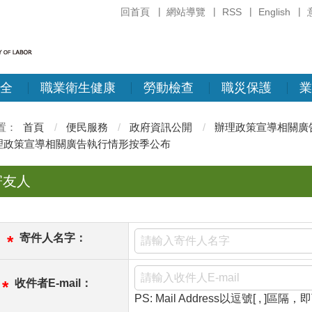
回首頁
網站導覽
RSS
English
全
職業衛生健康
勞動檢查
職災保護
業
首頁
便民服務
政府資訊公開
辦理政策宣導相關廣
理政策宣導相關廣告執行情形按季公布
寄友人
寄件人名字：
*
收件者E-mail：
*
PS: Mail Address以逗號[ , ]區