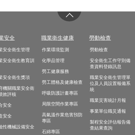
業安全
職業衛生健康
勞動檢查
業安全衛生管理
作業環境監測
勞動檢查
業安全衛生教育訓
化學品管理
安全衛生工作守則備
查資料登錄訊息
勞工健康服務
業安全衛生獎項
職業安全衛生管理單
勞工體格及健康檢查
位及人員設置報備系
府機關職業安全衛
統
呼吸防護計畫專區
績效評核
職業災害統計月報
局限空間作業專區
合安全
事業單位職災通報
高氣溫作業危害預防
造安全
專區
製程安全評估報告備
險性機械設備安全
查結果查詢
石綿專區