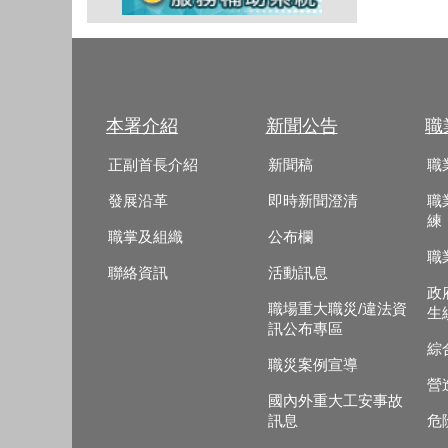
本署介紹
新聞公告
職
正副首長介紹
新聞稿
職
發展沿革
即時新聞澄清
職
練
職掌及組織
公布欄
職
聯絡資訊
活動訊息
政
職場重大職災/違法資
生
訊公布專區
綜
職災案例宣導
營
國內外重大工安事故
訊息
危