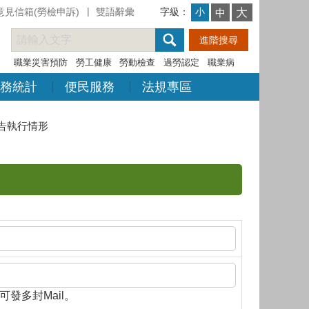
意見信箱(勞檢申訴)
雙語辭彙
字級：
大
小
中
職業災害預防
勞工健康
勞動檢查
過勞認定
職業病
務統計
便民服務
法規專區
告執行情形
隔，即可發多封Mail。