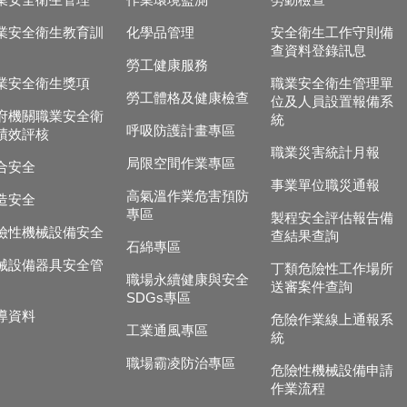
業安全衛生管理
作業環境監測
勞動檢查
業安全衛生教育訓
化學品管理
安全衛生工作守則備
查資料登錄訊息
勞工健康服務
業安全衛生獎項
職業安全衛生管理單
勞工體格及健康檢查
位及人員設置報備系
府機關職業安全衛
統
呼吸防護計畫專區
績效評核
職業災害統計月報
局限空間作業專區
合安全
事業單位職災通報
高氣溫作業危害預防
造安全
專區
製程安全評估報告備
險性機械設備安全
查結果查詢
石綿專區
械設備器具安全管
丁類危險性工作場所
職場永續健康與安全
送審案件查詢
SDGs專區
導資料
危險作業線上通報系
工業通風專區
統
職場霸凌防治專區
危險性機械設備申請
作業流程