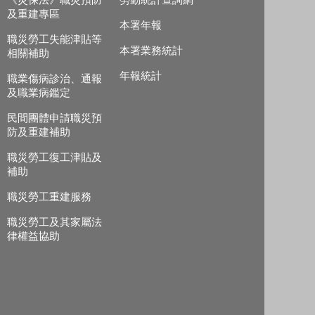
《災保法》職災預防
勞動統計查詢網
及重建專區
本署年報
職災勞工失能津貼等
本署業務統計
相關補助
年報統計
職業傷病診治、通報
及職業病鑑定
民間團體申請職災預
防及重建補助
職災勞工復工津貼及
補助
職災勞工重建服務
職災勞工及其家屬法
律權益協助