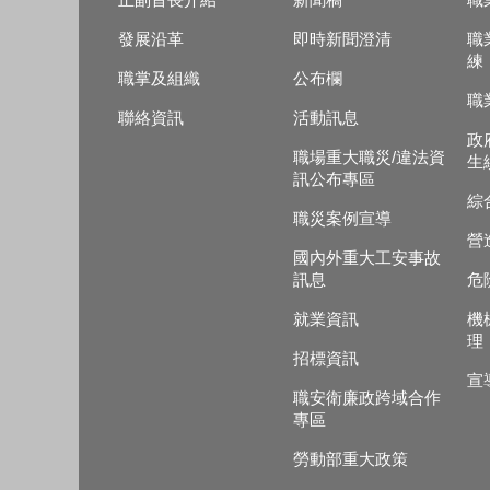
正副首長介紹
新聞稿
職
發展沿革
即時新聞澄清
職
練
職掌及組織
公布欄
職
聯絡資訊
活動訊息
政
職場重大職災/違法資
生
訊公布專區
綜
職災案例宣導
營
國內外重大工安事故
訊息
危
就業資訊
機
理
招標資訊
宣
職安衛廉政跨域合作
專區
勞動部重大政策