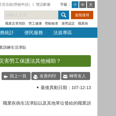
意見信箱(勞檢申訴)
雙語辭彙
字級：
大
小
中
職業災害預防
勞工健康
勞動檢查
過勞認定
職業病
務統計
便民服務
法規專區
業訓練生活津貼
災害勞工保護法其他補助？
回上一頁
友善列印
轉寄友人
最後異動日期：
107-12-13
、職業疾病生活津貼以及其他單位發給的職業訓