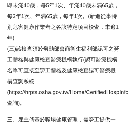
即未滿
40
歲，每
5
年
1
次、年滿
40
歲未滿
65
歲，
每
3
年
1
次、年滿
65
歲，每年
1
次。
(
新進從事特
別危害健康作業者之各該特定項目檢查，未逾
1
年
)
(
三
)
該檢查須於勞動部會商衛生福利部認可之勞
工體格與健康檢查醫療機構執行
(
認可醫療機構
名單可直接至勞工體格及健康檢查認可醫療機
構查詢系統
(https://hrpts.osha.gov.tw/Home/CertifiedHospInf
查詢
)
。
三、雇主倘基於職場健康管理，需勞工提供一