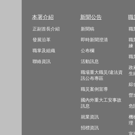
本署介紹
新聞公告
職
正副首長介紹
新聞稿
職
發展沿革
即時新聞澄清
職
練
職掌及組織
公布欄
職
聯絡資訊
活動訊息
政
職場重大職災/違法資
生
訊公布專區
綜
職災案例宣導
營
國內外重大工安事故
訊息
危
就業資訊
機
理
招標資訊
宣