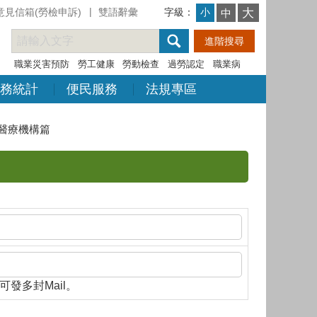
意見信箱(勞檢申訴)
雙語辭彙
字級：
大
小
中
職業災害預防
勞工健康
勞動檢查
過勞認定
職業病
務統計
便民服務
法規專區
醫療機構篇
隔，即可發多封Mail。