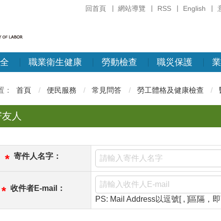
回首頁
網站導覽
RSS
English
全
職業衛生健康
勞動檢查
職災保護
業
首頁
便民服務
常見問答
勞工體格及健康檢查
寄友人
寄件人名字：
*
收件者E-mail：
*
PS: Mail Address以逗號[ , ]區