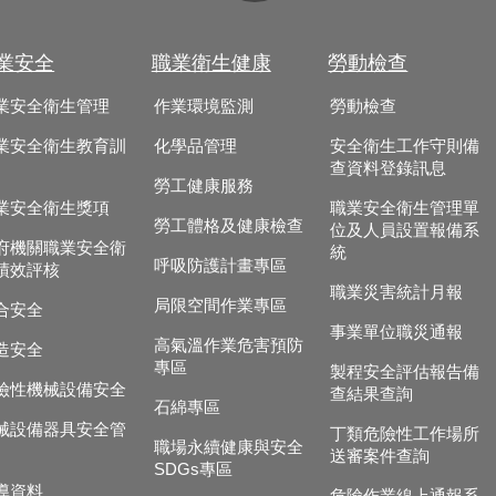
業安全
職業衛生健康
勞動檢查
業安全衛生管理
作業環境監測
勞動檢查
業安全衛生教育訓
化學品管理
安全衛生工作守則備
查資料登錄訊息
勞工健康服務
業安全衛生獎項
職業安全衛生管理單
勞工體格及健康檢查
位及人員設置報備系
府機關職業安全衛
統
呼吸防護計畫專區
績效評核
職業災害統計月報
局限空間作業專區
合安全
事業單位職災通報
高氣溫作業危害預防
造安全
專區
製程安全評估報告備
險性機械設備安全
查結果查詢
石綿專區
械設備器具安全管
丁類危險性工作場所
職場永續健康與安全
送審案件查詢
SDGs專區
導資料