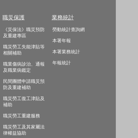
職災保護
業務統計
《災保法》職災預防
勞動統計查詢網
及重建專區
本署年報
職災勞工失能津貼等
本署業務統計
相關補助
年報統計
職業傷病診治、通報
及職業病鑑定
民間團體申請職災預
防及重建補助
職災勞工復工津貼及
補助
職災勞工重建服務
職災勞工及其家屬法
律權益協助