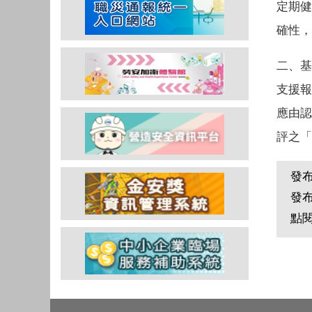
定期健
確性，
二、基
支援報
應由認
評之「
發
發
點