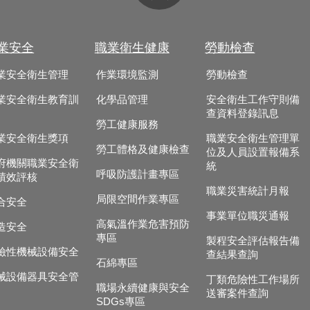
業安全
職業衛生健康
勞動檢查
業安全衛生管理
作業環境監測
勞動檢查
業安全衛生教育訓
化學品管理
安全衛生工作守則備
查資料登錄訊息
勞工健康服務
業安全衛生獎項
職業安全衛生管理單
勞工體格及健康檢查
位及人員設置報備系
府機關職業安全衛
統
呼吸防護計畫專區
績效評核
職業災害統計月報
局限空間作業專區
合安全
事業單位職災通報
高氣溫作業危害預防
造安全
專區
製程安全評估報告備
險性機械設備安全
查結果查詢
石綿專區
械設備器具安全管
丁類危險性工作場所
職場永續健康與安全
送審案件查詢
SDGs專區