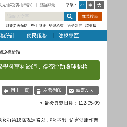
意見信箱(勞檢申訴)
雙語辭彙
字級：
大
小
中
職業災害預防
勞工健康
勞動檢查
過勞認定
職業病
務統計
便民服務
法規專區
醫療機構篇
業醫學科專科醫師，得否協助處理體格
回上一頁
友善列印
轉寄友人
最後異動日期：
112-05-09
辦法)第16條規定略以，辦理特別危害健康作業