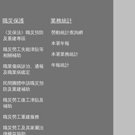
職災保護
業務統計
《災保法》職災預防
勞動統計查詢網
及重建專區
本署年報
職災勞工失能津貼等
本署業務統計
相關補助
年報統計
職業傷病診治、通報
及職業病鑑定
民間團體申請職災預
防及重建補助
職災勞工復工津貼及
補助
職災勞工重建服務
職災勞工及其家屬法
律權益協助