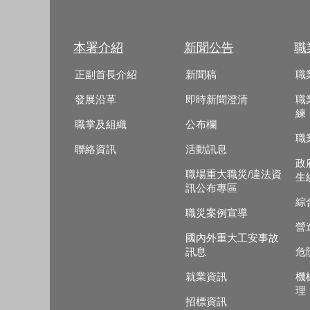
本署介紹
新聞公告
職
正副首長介紹
新聞稿
職
發展沿革
即時新聞澄清
職
練
職掌及組織
公布欄
職
聯絡資訊
活動訊息
政
職場重大職災/違法資
生
訊公布專區
綜
職災案例宣導
營
國內外重大工安事故
訊息
危
就業資訊
機
理
招標資訊