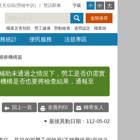
意見信箱(勞檢申訴)
雙語辭彙
字級：
大
小
中
職業災害預防
勞工健康
勞動檢查
過勞認定
職業病
務統計
便民服務
法規專區
醫療機構篇
補助未通過之情況下，勞工是否仍需實
療機構是否也要將檢查結果，通報至
回上一頁
友善列印
轉寄友人
最後異動日期：
112-05-02