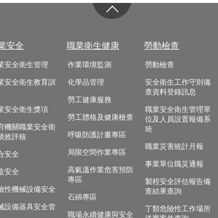
業安全
職業衛生健康
勞動檢查
業安全衛生管理
作業環境監測
勞動檢查
業安全衛生教育訓
化學品管理
安全衛生工作守則備
查資料登錄訊息
勞工健康服務
業安全衛生獎項
職業安全衛生管理單
勞工體格及健康檢查
位及人員設置報備系
府機關職業安全衛
統
呼吸防護計畫專區
績效評核
職業災害統計月報
局限空間作業專區
合安全
事業單位職災通報
高氣溫作業危害預防
造安全
專區
製程安全評估報告備
險性機械設備安全
查結果查詢
石綿專區
械設備器具安全管
丁類危險性工作場所
職場永續健康與安全