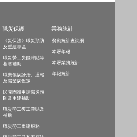
職災保護
業務統計
《災保法》職災預防
勞動統計查詢網
及重建專區
本署年報
職災勞工失能津貼等
本署業務統計
相關補助
年報統計
職業傷病診治、通報
及職業病鑑定
民間團體申請職災預
防及重建補助
職災勞工復工津貼及
補助
職災勞工重建服務