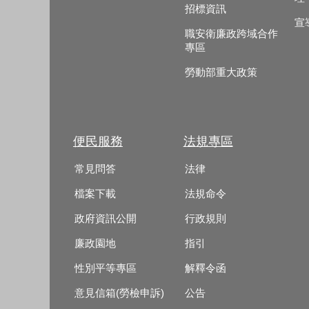
招標資訊
宣
職安衛廉政跨域合作
專區
勞動部重大政策
便民服務
法規專區
常見問答
法律
檔案下載
法規命令
政府資訊公開
行政規則
廉政園地
指引
性別平等專區
解釋令函
意見信箱(勞檢申訴)
公告