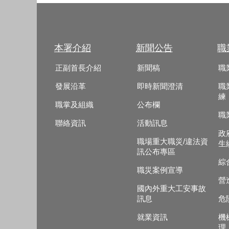
本署介紹
新聞公告
職
正副首長介紹
新聞稿
職
發展沿革
即時新聞澄清
職
練
職掌及組織
公布欄
職
聯絡資訊
活動訊息
政
職場重大職災/違法資
生
訊公布專區
綜
職災案例宣導
營
國內外重大工安事故
訊息
危
就業資訊
機
理