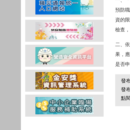
一、「
預防職
資的限
檢查，
二、依
果，應
是否申
發
發
點