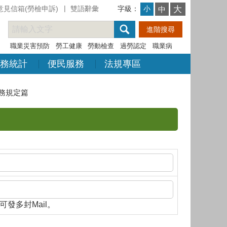
意見信箱(勞檢申訴)
雙語辭彙
字級：
大
小
中
職業災害預防
勞工健康
勞動檢查
過勞認定
職業病
務統計
便民服務
法規專區
務規定篇
隔，即可發多封Mail。