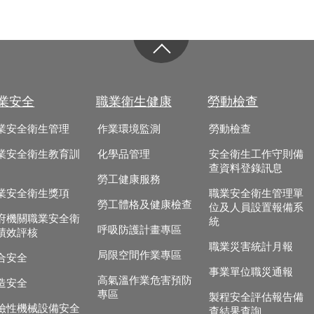
業安全
職業衛生健康
勞動檢查
業安全衛生管理
作業環境監測
勞動檢查
業安全衛生教育訓
化學品管理
安全衛生工作守則備
查資料登錄訊息
勞工健康服務
業安全衛生獎項
職業安全衛生管理單
勞工體格及健康檢查
位及人員設置報備系
府機關職業安全衛
統
呼吸防護計畫專區
績效評核
職業災害統計月報
局限空間作業專區
合安全
事業單位職災通報
高氣溫作業危害預防
造安全
專區
製程安全評估報告備
險性機械設備安全
查結果查詢