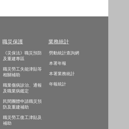
職災保護
業務統計
《災保法》職災預防
勞動統計查詢網
及重建專區
本署年報
職災勞工失能津貼等
本署業務統計
相關補助
年報統計
職業傷病診治、通報
及職業病鑑定
民間團體申請職災預
防及重建補助
職災勞工復工津貼及
補助