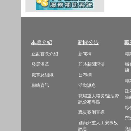
本署介紹
新聞公告
職
正副首長介紹
新聞稿
職
發展沿革
即時新聞澄清
職
練
職掌及組織
公布欄
職
聯絡資訊
活動訊息
政
職場重大職災/違法資
生
訊公布專區
綜
職災案例宣導
營
國內外重大工安事故
訊息
危