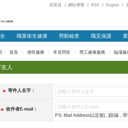
回首頁
網站導覽
RSS
English
全
職業衛生健康
勞動檢查
職災保護
業
首頁
便民服務
常見問答
勞工健康服務
臨場服
寄友人
寄件人名字：
*
收件者E-mail：
*
PS: Mail Address以逗號[ , ]區