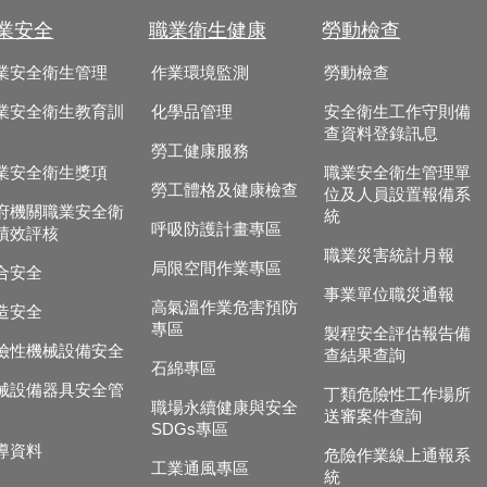
業安全
職業衛生健康
勞動檢查
業安全衛生管理
作業環境監測
勞動檢查
業安全衛生教育訓
化學品管理
安全衛生工作守則備
查資料登錄訊息
勞工健康服務
業安全衛生獎項
職業安全衛生管理單
勞工體格及健康檢查
位及人員設置報備系
府機關職業安全衛
統
呼吸防護計畫專區
績效評核
職業災害統計月報
局限空間作業專區
合安全
事業單位職災通報
高氣溫作業危害預防
造安全
專區
製程安全評估報告備
險性機械設備安全
查結果查詢
石綿專區
械設備器具安全管
丁類危險性工作場所
職場永續健康與安全
送審案件查詢
SDGs專區
導資料
危險作業線上通報系
工業通風專區
統