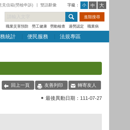
意見信箱(勞檢申訴)
雙語辭彙
字級：
大
小
中
職業災害預防
勞工健康
勞動檢查
過勞認定
職業病
務統計
便民服務
法規專區
回上一頁
友善列印
轉寄友人
最後異動日期：
111-07-27