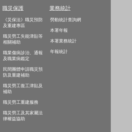
職災保護
業務統計
《災保法》職災預防
勞動統計查詢網
及重建專區
本署年報
職災勞工失能津貼等
本署業務統計
相關補助
年報統計
職業傷病診治、通報
及職業病鑑定
民間團體申請職災預
防及重建補助
職災勞工復工津貼及
補助
職災勞工重建服務
職災勞工及其家屬法
律權益協助