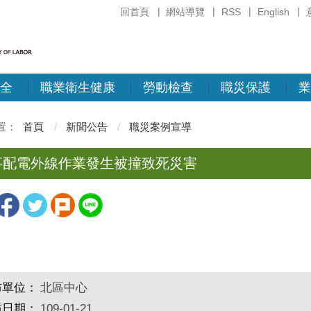
回首頁
網站導覽
RSS
English
全
職業衛生健康
勞動檢查
職災保護
業
首頁
新聞公告
職災案例宣導
事配電外線作業發生被撞致死災害
布單位：
北區中心
布日期：
109-01-21