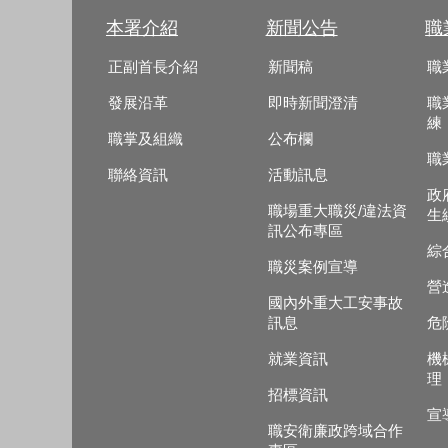
本署介紹
新聞公告
職
正副首長介紹
新聞稿
職
發展沿革
即時新聞澄清
職
練
職掌及組織
公布欄
職
聯絡資訊
活動訊息
政
職場重大職災/違法資
生
訊公布專區
綜
職災案例宣導
營
國內外重大工安事故
訊息
危
就業資訊
機
理
招標資訊
宣
職安衛廉政跨域合作