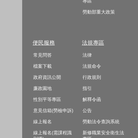
專區
勞動部重大政策
便民服務
法規專區
常見問答
法律
檔案下載
法規命令
政府資訊公開
行政規則
廉政園地
指引
性別平等專區
解釋令函
意見信箱(勞檢申訴)
公告
線上報名
勞動法令查詢系統
線上報名(需課程識
新修職業安全衛生法