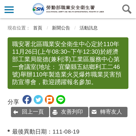
首頁
新聞公告
活動訊息
職安署北區職業安全衛生中心定於110年
11月26日(上午08:30~下午12:30)於經濟
部工業局龍德(兼利澤)工業區服務中心第
一會議室(地址： 宜蘭縣五結鄉利工二46
號)舉辦110年製造業火災爆炸職業災害預
防宣導會，歡迎踴躍報名參加。
分享
回上一頁
友善列印
轉寄友人
最後異動日期：
111-08-19