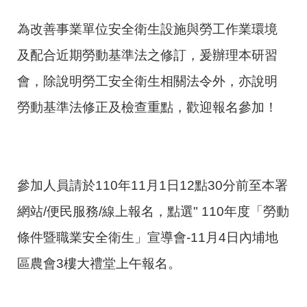
為改善事業單位安全衛生設施與勞工作業環境
及配合近期勞動基準法之修訂，爰辦理本研習
會，除說明勞工安全衛生相關法令外，亦說明
勞動基準法修正及檢查重點，歡迎報名參加！
參加人員請於
110
年
11
月
1
日
12
點
30
分前至本署
網站
/
便民服務
/
線上報名，點選
" 110
年度「勞動
條件暨職業安全衛生」宣導會
-11
月
4
日內埔地
區農會
3
樓大禮堂上午報名。