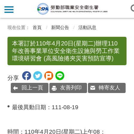
首頁
新聞公告
活動訊息
本署訂於110年4月20日(星期二)辦理110
年改善事業單位安全衛生設施與勞工作業
環境研習會 (高風險捲夾災害預防宣導)
分享
回上一頁
友善列印
轉寄友人
最後異動日期：
111-08-19
時間：
110
年
4
月
20
日
(
星期二
)
上午
08
：