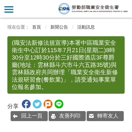
首頁
新聞公告
活動訊息
(職安法新修法規宣導)本署中區職業安全
衛生中心訂於115年7月21日(星期二)8時
30分至12時30分於三好國際酒店3F尊爵
廳(地址：雲林縣斗六市斗六五路35號)與
雲林縣政府共同辦理「職業安全衛生新修
法規研習會(餐飲業)」，請受通知事業單
位報名參加。
分享
回上一頁
友善列印
轉寄友人