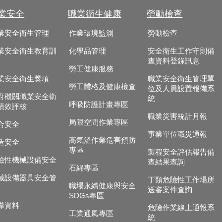
業安全
職業衛生健康
勞動檢查
業安全衛生管理
作業環境監測
勞動檢查
業安全衛生教育訓
化學品管理
安全衛生工作守則備
查資料登錄訊息
勞工健康服務
業安全衛生獎項
職業安全衛生管理單
勞工體格及健康檢查
位及人員設置報備系
府機關職業安全衛
統
呼吸防護計畫專區
績效評核
職業災害統計月報
局限空間作業專區
合安全
事業單位職災通報
高氣溫作業危害預防
造安全
專區
製程安全評估報告備
險性機械設備安全
查結果查詢
石綿專區
械設備器具安全管
丁類危險性工作場所
職場永續健康與安全
送審案件查詢
SDGs專區
導資料
危險作業線上通報系
工業通風專區
統