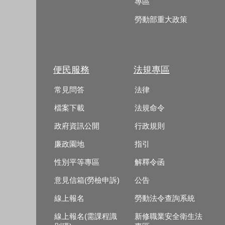
專區
勞動部重大政策
便民服務
法規專區
常見問答
法律
檔案下載
法規命令
政府資訊公開
行政規則
廉政園地
指引
性別平等專區
解釋令函
意見信箱(勞檢申訴)
公告
線上報名
勞動法令查詢系統
線上報名(需課程識
新修職業安全衛生法