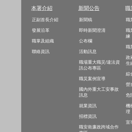
本署介紹
新聞公告
職
正副首長介紹
新聞稿
職
發展沿革
即時新聞澄清
職
練
職掌及組織
公布欄
職
聯絡資訊
活動訊息
政
職場重大職災/違法資
生
訊公布專區
綜
職災案例宣導
營
國內外重大工安事故
訊息
危
就業資訊
機
理
招標資訊
宣
職安衛廉政跨域合作