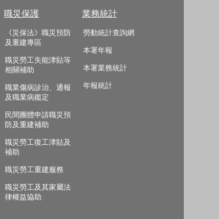
職災保護
業務統計
《災保法》職災預防
勞動統計查詢網
及重建專區
本署年報
職災勞工失能津貼等
本署業務統計
相關補助
年報統計
職業傷病診治、通報
及職業病鑑定
民間團體申請職災預
防及重建補助
職災勞工復工津貼及
補助
職災勞工重建服務
職災勞工及其家屬法
律權益協助