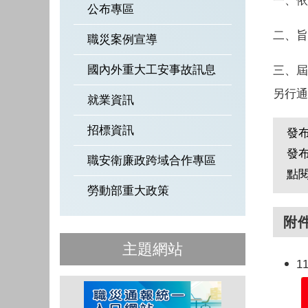
一、依
公布專區
二、旨
職災案例宣導
國內外重大工安事故訊息
三、屆
另行通
就業資訊
招標資訊
發
發
職安衛廉政跨域合作專區
點
勞動部重大政策
附
主題網站
1