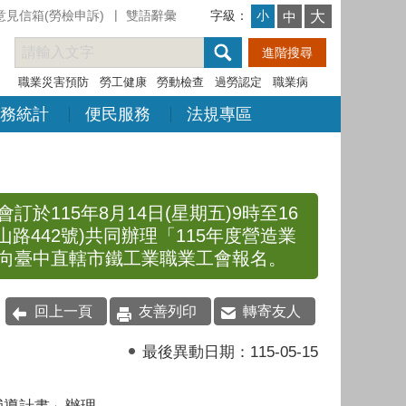
意見信箱(勞檢申訴)
雙語辭彙
字級：
大
小
中
職業災害預防
勞工健康
勞動檢查
過勞認定
職業病
務統計
便民服務
法規專區
115年8月14日(星期五)9時至16
路442號)共同辦理「115年度營造業
向臺中直轄市鐵工業職業工會報名。
回上一頁
友善列印
轉寄友人
最後異動日期：
115-05-15