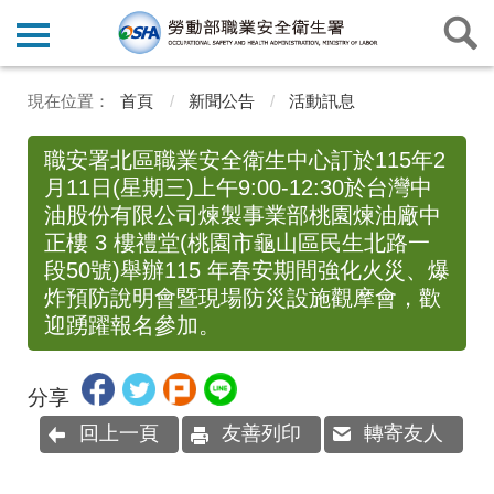
首頁
新聞公告
活動訊息
職安署北區職業安全衛生中心訂於115年2
月11日(星期三)上午9:00-12:30於台灣中
油股份有限公司煉製事業部桃園煉油廠中
正樓 3 樓禮堂(桃園市龜山區民生北路一
段50號)舉辦115 年春安期間強化火災、爆
炸預防說明會暨現場防災設施觀摩會，歡
迎踴躍報名參加。
分享
回上一頁
友善列印
轉寄友人