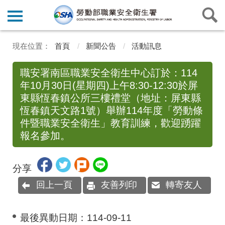
首頁
新聞公告
活動訊息
職安署南區職業安全衛生中心訂於：114
年10月30日(星期四)上午8:30-12:30於屏
東縣恆春鎮公所三樓禮堂（地址：屏東縣
恆春鎮天文路1號）舉辦114年度「勞動條
件暨職業安全衛生」教育訓練，歡迎踴躍
報名參加。
分享
回上一頁
友善列印
轉寄友人
最後異動日期：
114-09-11