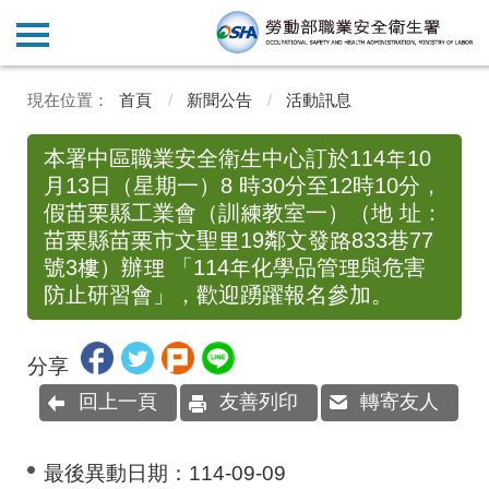
首頁
新聞公告
活動訊息
本署中區職業安全衛生中心訂於114年10
月13日（星期一）8 時30分至12時10分，
假苗栗縣工業會（訓練教室一）（地 址：
苗栗縣苗栗市文聖里19鄰文發路833巷77
號3樓）辦理 「114年化學品管理與危害
防止研習會」，歡迎踴躍報名參加。
分享
回上一頁
友善列印
轉寄友人
最後異動日期：
114-09-09